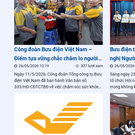
lưới.
Công đoàn Bưu điện Việt Nam –
Bưu điện 
Điểm tựa vững chắc chăm lo người
nghị Ngườ
26/05/2026 10:19
337 lượt xem
26/05/2026
lao động trong mùa nắng nóng năm
Ngày 11/5/2026, Công đoàn Tổng công ty Bưu
Sáng ngày 23
2026
điện Việt Nam đã ban hành Văn bản số
tổ chức Hội 
333/HD-CĐTCTBĐ về việc chăm sóc sức khỏe
trong không k
cho đoàn viên công đoàn và người lao động
nhiệm.
trong mùa nắng nóng năm 2026. Đây là hoạt
động thiết thực, kịp thời, mang ý nghĩa nhân
văn sâu sắc nhằm động viên tinh thần, bảo vệ
sức khỏe cho người lao động trực tiếp trên toàn
mạng lưới Bưu điện Việt Nam.