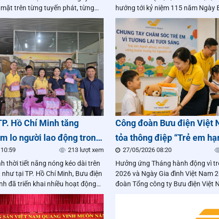
 mặt trên từng tuyến phát, từng
hướng tới kỷ niệm 115 năm Ngày B
ác, vận chuyển để bảo đảm dòng
tìm đường cứu nước (05/6/1911 –
nh thông suốt.
sáng ngày 27/5/2026,
TP. Hồ Chí Minh tăng
Công đoàn Bưu điện Việt 
m lo người lao động trong
tỏa thông điệp “Trẻ em hạ
 10:59
213 lượt xem
27/05/2026 08:20
 nóng
an toàn, vững bước trong 
nh thời tiết nắng nóng kéo dài trên
Hưởng ứng Tháng hành động vì t
số”
 như tại TP. Hồ Chí Minh, Bưu điện
2026 và Ngày Gia đình Việt Nam 
nh đã triển khai nhiều hoạt động
đoàn Tổng công ty Bưu điện Việt N
ằm chăm lo sức khỏe, cải thiện
nhiều hoạt động thiết thực nhằm 
 việc cho đội ngũ bưu tá, nhân viên
vệ trẻ em; đồng thời tăng cường 
lao động trực tiếp trên toàn mạng
đối với gia đình đoàn viên, người l