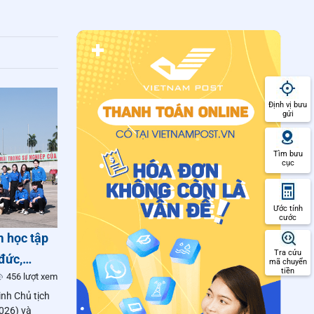
Định vị bưu
gửi
Tìm bưu
cục
Ước tính
cước
m học tập
Tra cứu
đức,
mã chuyển
tiền
456 lượt xem
nh Chủ tịch
026) và