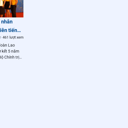
á nhân
iên tiến
461 lượt xem
ng, đạo
 đoàn Lao
inh
ơ kết 5 năm
ộ Chính trị
học tập và làm
ch Hồ Chí