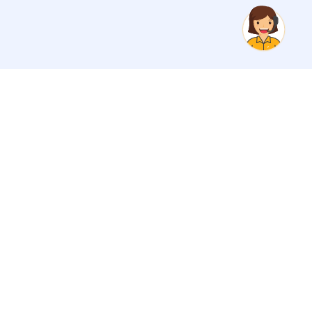
Tin Tức
Bưu Điện Việt Nam
Tin hoạt động
Giới thiệu
Tin khuyến mãi
Tin tức
Thông tin hữu ích
Tuyển dụng
Phòng truyền thông số