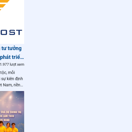
ng tư tưởng
hát triển
1.977 lượt xem
pháp
 tộc, mỗi
 sự kiên định
ệt Nam, nền
là kim chỉ
chắn” bảo vệ
 phát triển