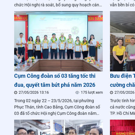
chức Hội nghị rà soát, bổ sung quy hoạch cán
vẫn bền bỉ có
bộ cấp ủy, Ủy ban Kiểm tra Đảng ủy Tổng công
khâu khai th
ty nhiệm kỳ 2025–2030 và xây dựng quy hoạch
chảy bưu chí
cán bộ cấp ủy, Ủy ban Kiểm tra Đảng ủy Tổng
công ty nhiệm kỳ 2030–2035.
Cụm Công đoàn số 03 tăng tốc thi
Bưu điện 
đua, quyết tâm bứt phá năm 2026
cường chă
27/05/2026 13:16
175 lượt xem
27/05/2026
mùa nắng
Trong 02 ngày 22 – 23/5/2026, tại phường
Trước tình hì
Phục Thán, tỉnh Cao Bằng, Cụm Công đoàn số
cả nước cũng
03 đã tổ chức Hội nghị Cụm Công đoàn năm
TP. Hồ Chí Mi
2026.
thiết thực nh
điều kiện làm
khai thác và 