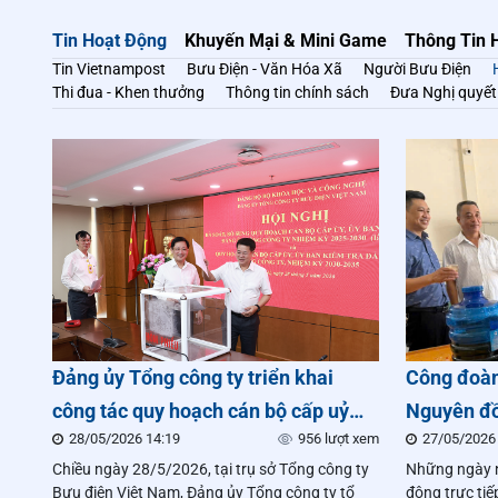
Tin Hoạt Động
Khuyến Mại & Mini Game
Thông Tin 
Tin Vietnampost
Bưu Điện - Văn Hóa Xã
Người Bưu Điện
Thi đua - Khen thưởng
Thông tin chính sách
Đưa Nghị quyết 
Đảng ủy Tổng công ty triển khai
Công đoàn
công tác quy hoạch cán bộ cấp uỷ
Nguyên đồ
28/05/2026 14:19
956 lượt xem
27/05/2026
nhiệm kỳ mới
trao yêu 
Chiều ngày 28/5/2026, tại trụ sở Tổng công ty
Những ngày n
người lao
Bưu điện Việt Nam, Đảng ủy Tổng công ty tổ
động trực tiế