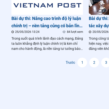
Bài dự thi: Nâng cao trình độ lý luận
Bài dự th
chính trị – nền tảng củng cố bản lĩnh,
tác xây dư
25/05/2026 13:24
84 lượt xem
20/05/2026
giữ vừng niềm tin của cán bộ, đảng
nền tảng 
Trong suốt quá trình lãnh đạo cách mạng, Đảng
Trong công t
viên trong tình hình mới
tình hình 
ta luôn khẳng định lý luận chính trị là kim chỉ
hiện nay, việc
nam cho hành động, là nền tảng tư tưởng bảo
đảng viên kh
đảm sự thống nhất về ý chí và hành động trong
mà còn là yếu
toàn Đảng.
lãnh đạo và 
Trước
1
2
3