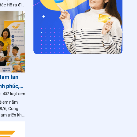
ác Hồ ra đi
 05/6/2026),
Nam lan
nh phúc,
432 lượt xem
kỷ nguyên
rẻ em năm
28/6, Công
am triển khai
chăm lo, bảo
sự quan tâm
ao động trên