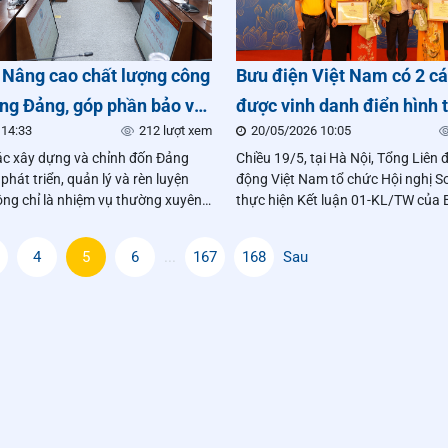
i: Nâng cao chất lượng công
Bưu điện Việt Nam có 2 c
̣ng Đảng, góp phần bảo vệ
được vinh danh điển hình t
 14:33
212 lượt xem
20/05/2026 10:05
tư tưởng của Đảng trong
học tập và làm theo tư tưở
ác xây dựng và chỉnh đốn Đảng
Chiều 19/5, tại Hà Nội, Tổng Liên
mới
đức, phong cách Hồ Chí M
 phát triển, quản lý và rèn luyện
động Việt Nam tổ chức Hội nghị S
ông chỉ là nhiệm vụ thường xuyên
thực hiện Kết luận 01-KL/TW của B
 tố then chốt quyết định năng lực
và biểu dương điển hình tiên tiến 
sức chiến đấu của tổ chức đảng.
theo tư tưởng, đạo đức, phong cá
4
5
6
...
167
168
Sau
Minh.