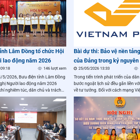
toàn mạng lưới.
tỉnh Lâm Đồng tổ chức Hội
Bài dự thi: Bảo vệ nền tả
i lao động năm 2026
của Đảng trong kỷ nguyên p
 09:18
146 lượt xem
25/05/2026 13:33
mới – Thách thức và giải 
/5/2026, Bưu điện tỉnh Lâm Đồng
Trong tiến trình phát triển của dân
nghị Người lao động năm 2026
bước ngoặt lịch sử đều gắn liền với
hí nghiêm túc, dân chủ và trách
về tư tưởng. Đối với cách mạng Vi
tảng tư tưởng của Đảng không chỉ 
nam cho hành động mà còn là “lá 
sự ổn định chính trị và định hướng
đất nước.