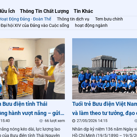
Hữu Ích
Thông Tin Chất Lượng
Tin Khác
Hoạt Động Đảng - Đoàn Thể
Thông tin dịch vụ
Tem bưu chính
Đại hội XIV của Đảng vào Cuộc sống
hoạt động ngành
 Bưu điện tỉnh Thái
Tuổi trẻ Bưu điện Việt Na
ng hành vượt nắng – gửi
và làm theo tư tưởng, đạo 
 15:40
66 lượt xem
27/05/2026 14:15
thương đến đoàn viên,
phong cách Hồ Chí Minh
ắng nóng kéo dài, lực lượng lao
Nhân dịp kỷ niệm 136 năm Ngày si
 động
p của Bưu điện tỉnh Thái Nguyên
Hồ Chí Minh (19/5/1890 – 19/5/2