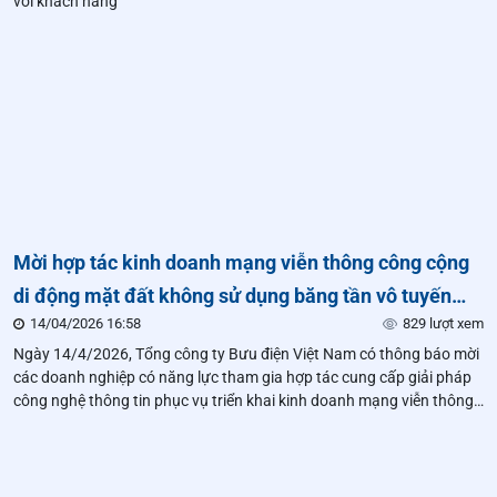
với khách hàng
Mời hợp tác kinh doanh mạng viễn thông công cộng
di động mặt đất không sử dụng băng tần vô tuyến
14/04/2026 16:58
829 lượt xem
điện (mạng viễn thông di động ảo)
Ngày 14/4/2026, Tổng công ty Bưu điện Việt Nam có thông báo mời
các doanh nghiệp có năng lực tham gia hợp tác cung cấp giải pháp
công nghệ thông tin phục vụ triển khai kinh doanh mạng viễn thông
di động ảo.