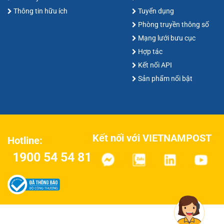
Thông tin hữu ích
Tuyển dụng
Phòng truyền thông số
Mạng lưới bưu cục
Hợp tác
Kết nối API
Sản phẩm nổi bật
Kết nối với VIETNAMPOST
Hotline:
1900 54 54 81