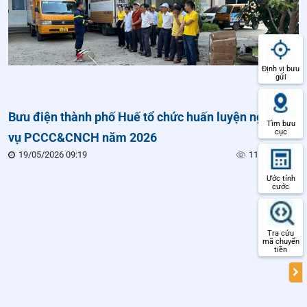
Định vị bưu
gửi
Bưu điện thành phố Huế tổ chức huấn luyện nghiệp
Tìm bưu
cục
vụ PCCC&CNCH năm 2026
19/05/2026 09:19
117 lượt xem
Ước tính
cước
Tra cứu
mã chuyển
tiền