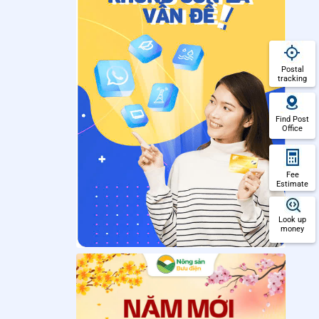
Postal
tracking
Find Post
Office
Fee
Estimate
Look up
money