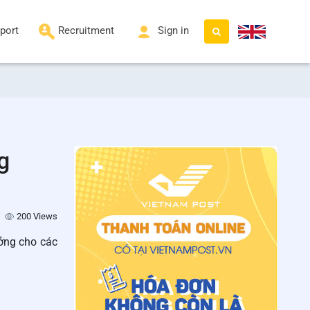
port
Recruitment
Sign in
g
200 Views
ởng cho các