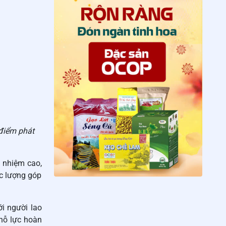
 điểm phát
h nhiệm cao,
c lượng góp
i người lao
 nỗ lực hoàn