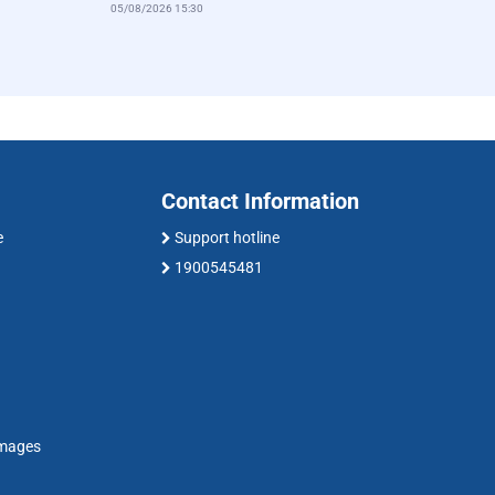
05/08/2026 15:30
Contact Information
e
Support hotline
1900545481
amages