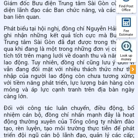
Giám đốc Bưu điện Trung tâm Sài Gòn cùng đại
Find Post
diện lãnh đạo các Ban chức năng, và các phòng
Office
ban liên quan.
Phát biểu tại hội nghị, đồng chí Nguyễn Hải Thanh
Fee
ghi nhận những kết quả tích cực mà Bưu điện
Estimate
Trung tâm Sài Gòn đã đạt được trong thời gian
qua khi đang là một trong những đơn vị có thành
tích tốt trên mạng lưới về doanh thu và năng suất
Look up
money
lao động. Tuy nhiên, đồng chí cũng lưu ý đơn vị
vẫn đang đối mặt với nhiều thách thức như thu
nhập của người lao động còn chưa tương xứng
với tiềm năng phát triển, lực lượng bán hàng còn
mỏng và áp lực cạnh tranh trên địa bàn ngày
càng lớn.
Đối với công tác luân chuyển, điều động, bổ
nhiệm cán bộ, đồng chí nhấn mạnh đây là hoạt
động thường xuyên của Tổng công ty nhằm đào
tạo, rèn luyện, tạo môi trường thực tiễn để phát
triển đội ngũ cán bộ lãnh đạo, quản lý các cấp;