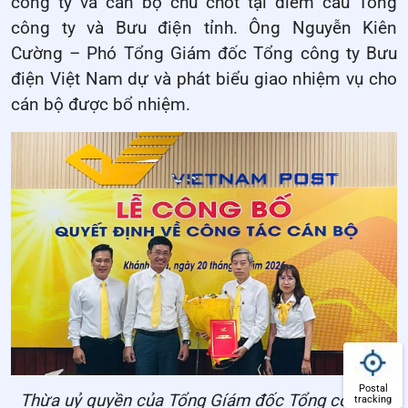
công ty và cán bộ chủ chốt tại điểm cầu Tổng
công ty và Bưu điện tỉnh. Ông Nguyễn Kiên
Cường – Phó Tổng Giám đốc Tổng công ty Bưu
điện Việt Nam dự và phát biểu giao nhiệm vụ cho
cán bộ được bổ nhiệm.
Postal
Thừa uỷ quyền của Tổng Gíám đốc Tổng công ty,
tracking