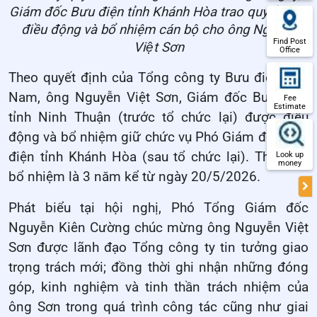
Giám đốc Bưu điện tỉnh Khánh Hòa trao quyết định
điều động và bổ nhiệm cán bộ cho ông Nguyễn
Find Post
Việt Sơn
Office
Theo quyết định của Tổng công ty Bưu điện Việt
Nam, ông Nguyễn Việt Sơn, Giám đốc Bưu điện
Fee
Estimate
tỉnh Ninh Thuận (trước tổ chức lại) được điều
động và bổ nhiệm giữ chức vụ Phó Giám đốc Bưu
điện tỉnh Khánh Hòa (sau tổ chức lại). Thời hạn
Look up
money
bổ nhiệm là 3 năm kể từ ngày 20/5/2026.
Phát biểu tại hội nghị, Phó Tổng Giám đốc
Nguyễn Kiên Cường chúc mừng ông Nguyễn Việt
Sơn được lãnh đạo Tổng công ty tin tưởng giao
trọng trách mới; đồng thời ghi nhận những đóng
góp, kinh nghiệm và tinh thần trách nhiệm của
ông Sơn trong quá trình công tác cũng như giai