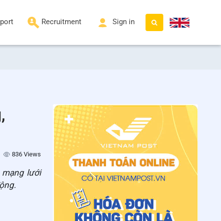
port
Recruitment
Sign in
,
836 Views
n mạng lưới
động.