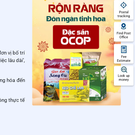
Postal
tracking
Find Post
Office
n vị bố trí
Fee
c lâu dài’,
Estimate
Look up
àng hóa đến
money
ông thực tế