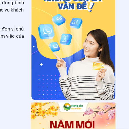
t động bình
ục vụ khách
 đơn vị chủ
àm việc của