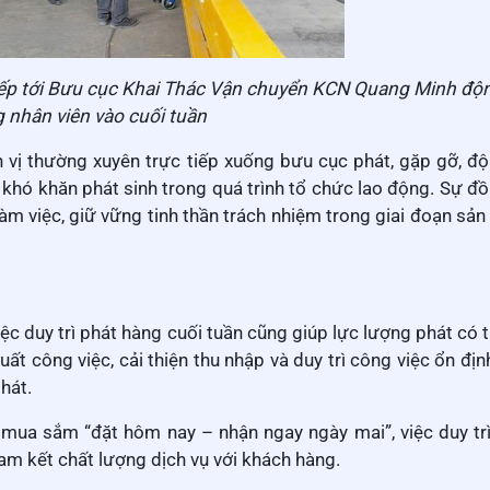
iếp tới Bưu cục Khai Thác Vận chuyển KCN Quang Minh độn
 nhân viên vào cuối tuần
n vị thường xuyên trực tiếp xuống bưu cục phát, gặp gỡ, độ
ỡ khó khăn phát sinh trong quá trình tổ chức lao động. Sự đ
m việc, giữ vững tinh thần trách nhiệm trong giai đoạn sản
ệc duy trì phát hàng cuối tuần cũng giúp lực lượng phát có 
ất công việc, cải thiện thu nhập và duy trì công việc ổn địn
hát.
 mua sắm “đặt hôm nay – nhận ngay ngày mai”, việc duy tr
am kết chất lượng dịch vụ với khách hàng.