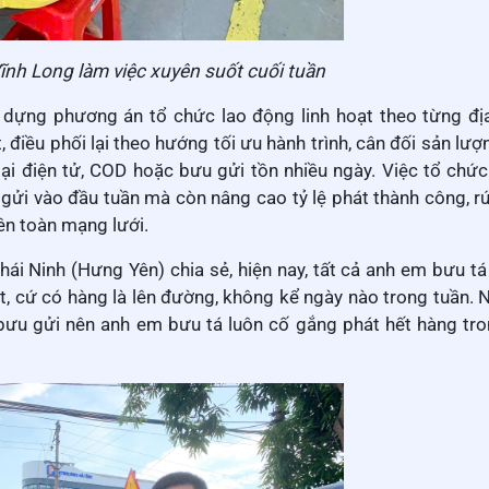
ĩnh Long làm việc xuyên suốt cuối tuần
y dựng phương án tổ chức lao động linh hoạt theo từng đị
 điều phối lại theo hướng tối ưu hành trình, cân đối sản lượ
i điện tử, COD hoặc bưu gửi tồn nhiều ngày. Việc tổ chức 
gửi vào đầu tuần mà còn nâng cao tỷ lệ phát thành công, rú
rên toàn mạng lưới.
 Ninh (Hưng Yên) chia sẻ, hiện nay, tất cả anh em bưu tá
t, cứ có hàng là lên đường, không kể ngày nào trong tuần. 
 bưu gửi nên anh em bưu tá luôn cố gắng phát hết hàng tr