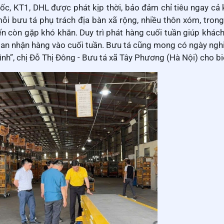
tốc, KT1, DHL được phát kịp thời, bảo đảm chỉ tiêu ngay cả 
mỗi bưu tá phụ trách địa bàn xã rộng, nhiều thôn xóm, trong 
ến còn gặp khó khăn. Duy trì phát hàng cuối tuần giúp khác
gian nhận hàng vào cuối tuần. Bưu tá cũng mong có ngày nghỉ
nh”, chị Đỗ Thị Đông - Bưu tá xã Tây Phương (Hà Nội) cho bi