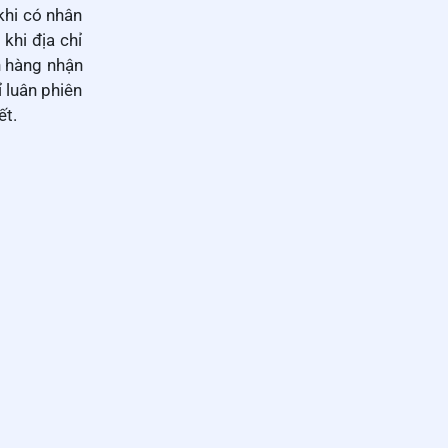
khi có nhân
khi địa chỉ
h hàng nhận
 luân phiên
ết.