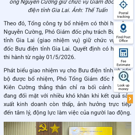
ông Nguyễn Cường giữ chức vụ Giám đốc Bưu
điện tỉnh Gia Lai. Ảnh: Thế Tuấn
Postal
tracking
Theo đó, Tổng công ty bổ nhiệm có thời hạn ông
Nguyễn Cường, Phó Giám đốc phụ trách Bưu điện
Find Post
tỉnh Gia Lai (giao nhiệm vụ) giữ chức vụ Giám
Office
đốc Bưu điện tỉnh Gia Lai. Quyết định có hiệu lực
thi hành từ ngày 01/5/2026.
Fee
Estimate
Phát biểu giao nhiệm vụ cho Bưu điện tỉnh và cán
bộ được bổ nhiệm, Phó Tổng Giám đốc Nguyễn
Look up
Kiên Cường thẳng thắn chỉ ra bối cảnh đơn vị
money
đang đối mặt với nhiều khó khăn khi kết quả sản
xuất kinh doanh còn thấp, ảnh hưởng trực tiếp
đến tâm lý, động lực làm việc của người lao động.