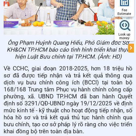
Fee
Estimate
Look up
money
Ông Phạm Huỳnh Quang Hiếu, Phó Giám đốc Sở
KH&CN TP.HCM báo cáo tình hình triển khai thực
hiện Luật Bưu chính tại TP.HCM. (Ảnh: HD)
Về CCHC, giai đoạn 2018-2025, hơn 18 triệu hồ
sơ đã được tiếp nhận và trả kết quả thông qua
dịch vụ bưu chính công ích (BCCI) tại toàn bộ
168/168 Trung tâm Phục vụ hành chính công cấp
phường, xã. UBND TP.HCM đã ban hành Quyết
định số 3291/QĐ-UBND ngày 19/12/2025 về định
mức kinh tế - kỹ thuật cho hoạt động tiếp nhận, số
hóa hồ sơ và trả kết quả thủ tục hành chính qua
bưu chính, tạo cơ sở pháp lý rõ ràng cho việc triển
khai đồng bộ trên toàn địa bàn.