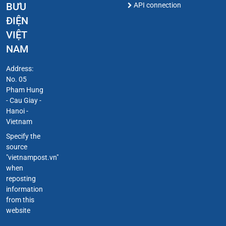
BƯU
API connection
ĐIỆN
VIỆT
NAM
Address:
No. 05
Pham Hung
- Cau Giay -
Hanoi -
Vietnam
Specify the
source
"vietnampost.vn"
when
reposting
information
from this
website