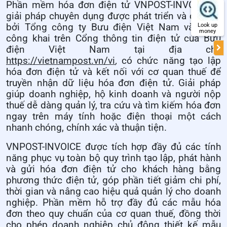
Phần mềm hóa đơn điện tử VNPOST-INVOICE là
giải pháp chuyên dụng được phát triển và quản lý
bởi Tổng công ty Bưu điện Việt Nam và được
Look up
money
công khai trên Cổng thông tin điện tử của Bưu
điện Việt Nam tại địa chỉ:
https://vietnampost.vn/vi
,
có chức năng tạo lập
hóa đơn điện tử và kết nối với cơ quan thuế để
truyền nhận dữ liệu hóa đơn điện tử. Giải pháp
giúp doanh nghiệp, hộ kinh doanh và người nộp
thuế dễ dàng quản lý, tra cứu và tìm kiếm hóa đơn
ngay trên máy tính hoặc điện thoại một cách
nhanh chóng, chính xác và thuận tiện.
VNPOST-INVOICE được tích hợp đầy đủ các tính
năng phục vụ toàn bộ quy trình tạo lập, phát hành
và gửi hóa đơn điện tử cho khách hàng bằng
phương thức điện tử, góp phần tiết giảm chi phí,
thời gian và nâng cao hiệu quả quản lý cho doanh
nghiệp. Phần mềm hỗ trợ đầy đủ các mẫu hóa
đơn theo quy chuẩn của cơ quan thuế, đồng thời
cho phép doanh nghiệp chủ động thiết kế mẫu