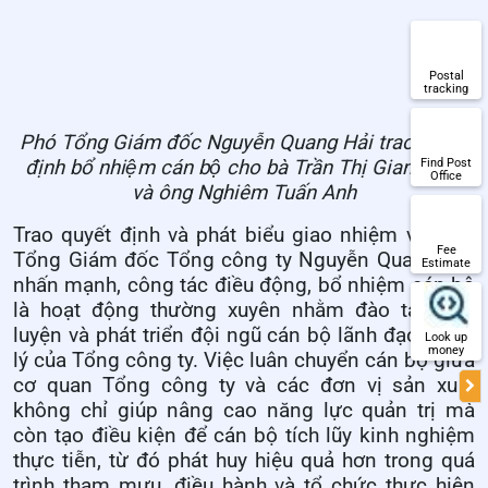
Postal
tracking
Phó Tổng Giám đốc Nguyễn Quang Hải trao quyết
định bổ nhiệm cán bộ cho bà Trần Thị Giang Anh
Find Post
Office
và ông Nghiêm Tuấn Anh
Trao quyết định và phát biểu giao nhiệm vụ, Phó
Fee
Tổng Giám đốc Tổng công ty Nguyễn Quang Hải
Estimate
nhấn mạnh, công tác điều động, bổ nhiệm cán bộ
là hoạt động thường xuyên nhằm đào tạo, rèn
luyện và phát triển đội ngũ cán bộ lãnh đạo, quản
Look up
money
lý của Tổng công ty. Việc luân chuyển cán bộ giữa
cơ quan Tổng công ty và các đơn vị sản xuất
không chỉ giúp nâng cao năng lực quản trị mà
còn tạo điều kiện để cán bộ tích lũy kinh nghiệm
thực tiễn, từ đó phát huy hiệu quả hơn trong quá
trình tham mưu, điều hành và tổ chức thực hiện