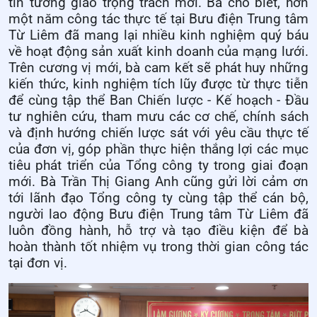
tin tưởng giao trọng trách mới. Bà cho biết, hơn
một năm công tác thực tế tại Bưu điện Trung tâm
Từ Liêm đã mang lại nhiều kinh nghiệm quý báu
về hoạt động sản xuất kinh doanh của mạng lưới.
Trên cương vị mới, bà cam kết sẽ phát huy những
kiến thức, kinh nghiệm tích lũy được từ thực tiễn
để cùng tập thể Ban Chiến lược - Kế hoạch - Đầu
tư nghiên cứu, tham mưu các cơ chế, chính sách
và định hướng chiến lược sát với yêu cầu thực tế
của đơn vị, góp phần thực hiện thắng lợi các mục
tiêu phát triển của Tổng công ty trong giai đoạn
mới. Bà Trần Thị Giang Anh cũng gửi lời cảm ơn
tới lãnh đạo Tổng công ty cùng tập thể cán bộ,
người lao động Bưu điện Trung tâm Từ Liêm đã
luôn đồng hành, hỗ trợ và tạo điều kiện để bà
hoàn thành tốt nhiệm vụ trong thời gian công tác
tại đơn vị.