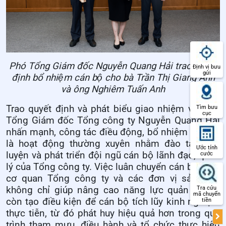
Phó Tổng Giám đốc Nguyễn Quang Hải trao quyết
Định vị bưu
gửi
định bổ nhiệm cán bộ cho bà Trần Thị Giang Anh
và ông Nghiêm Tuấn Anh
Trao quyết định và phát biểu giao nhiệm vụ, Phó
Tìm bưu
cục
Tổng Giám đốc Tổng công ty Nguyễn Quang Hải
nhấn mạnh, công tác điều động, bổ nhiệm cán bộ
là hoạt động thường xuyên nhằm đào tạo, rèn
Ước tính
luyện và phát triển đội ngũ cán bộ lãnh đạo, quản
cước
lý của Tổng công ty. Việc luân chuyển cán bộ giữa
cơ quan Tổng công ty và các đơn vị sản xuất
không chỉ giúp nâng cao năng lực quản trị mà
Tra cứu
mã chuyển
còn tạo điều kiện để cán bộ tích lũy kinh nghiệm
tiền
thực tiễn, từ đó phát huy hiệu quả hơn trong quá
trình tham mưu, điều hành và tổ chức thực hiện