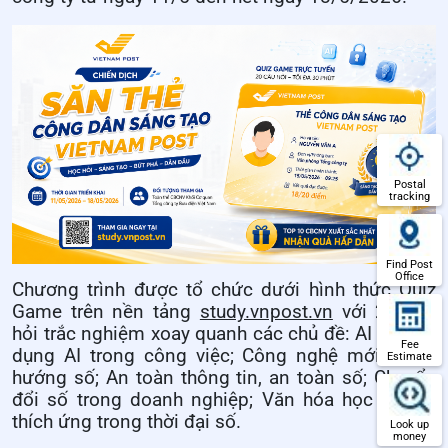
Postal
tracking
Find Post
Office
Chương trình được tổ chức dưới hình thức Quiz
Game trên nền tảng
study.vnpost.vn
với 20 câu
hỏi trắc nghiệm xoay quanh các chủ đề: AI và ứng
Fee
dụng AI trong công việc; Công nghệ mới và xu
Estimate
hướng số; An toàn thông tin, an toàn số; Chuyển
đổi số trong doanh nghiệp; Văn hóa học tập và
thích ứng trong thời đại số.
Look up
money