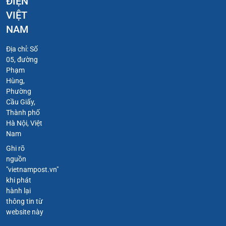
ĐIỆN
VIỆT
NAM
Địa chỉ: Số
05, đường
Phạm
Hùng,
Phường
Cầu Giấy,
Thành phố
Hà Nội, Việt
Nam
Ghi rõ
nguồn
"vietnampost.vn"
khi phát
hành lại
thông tin từ
website này