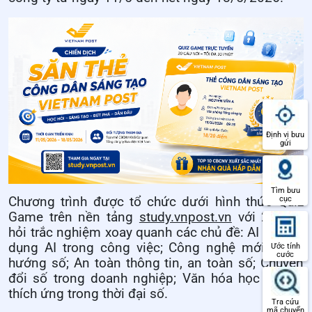
Định vị bưu
gửi
Tìm bưu
cục
Chương trình được tổ chức dưới hình thức Quiz
Game trên nền tảng
study.vnpost.vn
với 20 câu
hỏi trắc nghiệm xoay quanh các chủ đề: AI và ứng
dụng AI trong công việc; Công nghệ mới và xu
Ước tính
cước
hướng số; An toàn thông tin, an toàn số; Chuyển
đổi số trong doanh nghiệp; Văn hóa học tập và
thích ứng trong thời đại số.
Tra cứu
mã chuyển