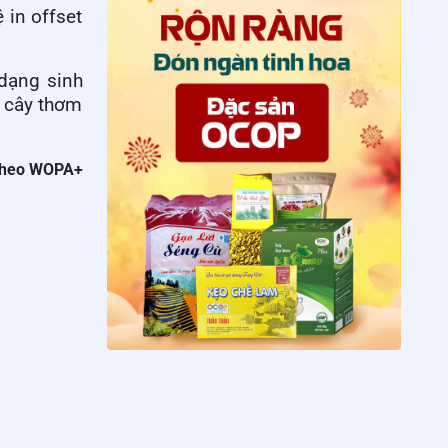
 in offset
dạng sinh
à cây thơm
heo WOPA+