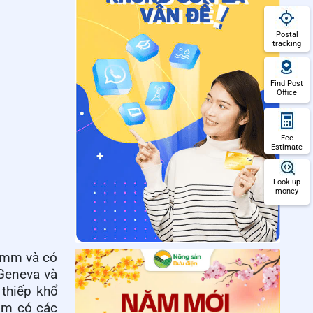
Postal
tracking
Find Post
Office
Fee
Estimate
Look up
money
6 mm và có
Geneva và
thiếp khổ
tầm có các