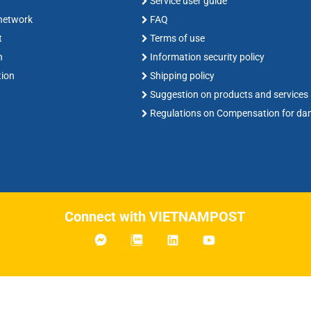
Service user guide
 network
FAQ
t
Terms of use
n
Information security policy
tion
Shipping policy
Suggestion on products and services
Regulations on Compensation for d
Connect with VIETNAMPOST