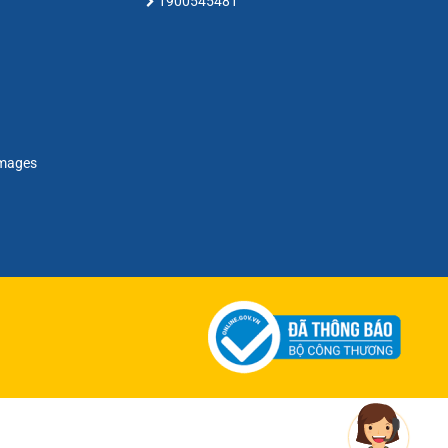
1900545481
amages