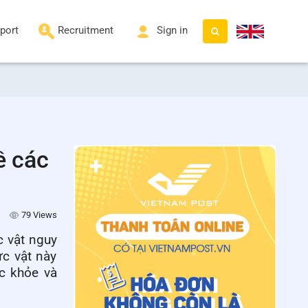
port
Recruitment
Sign in
ề các
79 Views
c vật nguy
c vật này
ức khỏe và