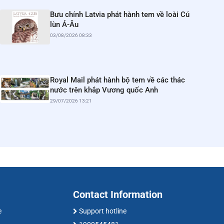
Bưu chính Latvia phát hành tem về loài Cú
lùn Á-Âu
03/08/2026 08:33
Royal Mail phát hành bộ tem về các thác
nước trên khắp Vương quốc Anh
29/07/2026 13:21
Contact Information
e
Support hotline