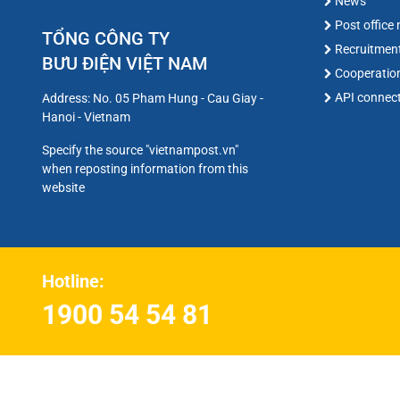
News
Post office
TỔNG CÔNG TY
Recruitmen
BƯU ĐIỆN VIỆT NAM
Cooperatio
API connec
Address: No. 05 Pham Hung - Cau Giay -
Hanoi - Vietnam
Specify the source "vietnampost.vn"
when reposting information from this
website
Hotline:
1900 54 54 81