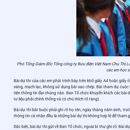
Phó Tổng Giám đốc Tổng công ty Bưu điện Việt Nam Chu Thị L
các em học s
Bài dự thi của các em phải trình bày trên khổ giấy A4 hoặc giấy ô
sáng, mạch lạc, không sử dụng bài sao chép. Bài tham dự cuộc t
tiện thông tin đại chúng nào. Ban Tổ chức khuyến khích các bài d
tư liệu phải chính thống và có chú thích rõ ràng).
Bài dự thi bắt buộc phải ghi rõ họ tên, ngày tháng năm sinh, trườn
thông tin cá nhân đều là những bài dự thi không hợp lệ để tham gi
Đặc biệt, bài dự thi gửi về Ban Tổ chức, ngoài bì thư ghi rõ: Bài