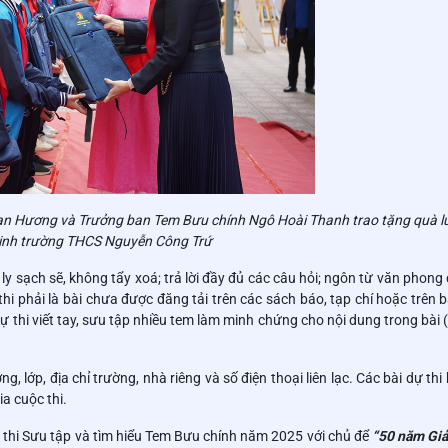
an Hương và Trưởng ban Tem Bưu chính Ngô Hoài Thanh trao tặng quà l
inh trường THCS Nguyễn Công Trứ
 ly sạch sẽ, không tẩy xoá; trả lời đầy đủ các câu hỏi; ngôn từ văn phong 
hi phải là bài chưa được đăng tải trên các sách báo, tạp chí hoặc trên 
ự thi viết tay, sưu tập nhiều tem làm minh chứng cho nội dung trong bài 
g, lớp, địa chỉ trường, nhà riêng và số điện thoại liên lạc. Các bài dự th
a cuộc thi.
 dự thi Sưu tập và tìm hiểu Tem Bưu chính năm 2025 với chủ để
“50 năm Giả