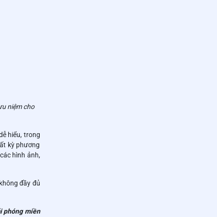
ưu niệm cho
dễ hiểu, trong
bất kỳ phương
(các hình ảnh,
i không đầy đủ
i phóng miền