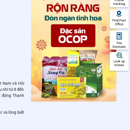
Postal
tracking
Find Post
Office
Fee
Estimate
Look up
money
ệt Nam và Hội
 nhi từ 8 đến
ạt động Thanh
 và lòng biết