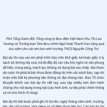
Phó Tổng Giám đốc Tổng công ty Bưu điện Việt Nam Chu Thị Lan
Hương và Trưởng ban Tem Bưu chính Ngô Hoài Thanh trao tặng quà
lưu niệm cho các em học sinh trường THCS Nguyễn Công Trứ
Bài dự thi của các em phải trình bày trên khổ giấy A4 hoặc giấy ô ly
sạch sẽ, không tẩy xoá; trả lời đầy đủ các câu hỏi; ngôn từ văn phong
dễ hiểu, trong sáng, mạch lạc, không sử dụng bài sao chép. Bài tham
dự cuộc thi phải là bài chưa được đăng tải trên các sách báo, tạp chí
hoặc trên bất kỳ phương tiện thông tin đại chúng nào. Ban Tổ chức
khuyến khích các bài dự thi viết tay, sưu tập nhiều tem làm minh
chứng cho nội dung trong bài (các hình ảnh, tư liệu phải chính thống
và có chú thích rõ ràng).
Bài dự thi bắt buộc phải ghi rõ họ tên, ngày tháng năm sinh, trường,
lớp, địa chỉ trường, nhà riêng và số điện thoại liên lạc. Các bài dự thi