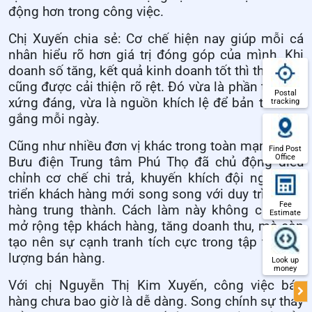
động hơn trong công việc.
Chị Xuyến chia sẻ: Cơ chế hiện nay giúp mỗi cá
nhân hiểu rõ hơn giá trị đóng góp của mình. Khi
doanh số tăng, kết quả kinh doanh tốt thì thu nhập
cũng được cải thiện rõ rệt. Đó vừa là phần thưởng
Postal
xứng đáng, vừa là nguồn khích lệ để bản thân cố
tracking
gắng mỗi ngày.
Cũng như nhiều đơn vị khác trong toàn mạng lưới,
Find Post
Office
Bưu điện Trung tâm Phú Thọ đã chủ động điều
chỉnh cơ chế chi trả, khuyến khích đội ngũ phát
triển khách hàng mới song song với duy trì khách
Fee
hàng trung thành. Cách làm này không chỉ giúp
Estimate
mở rộng tệp khách hàng, tăng doanh thu, mà còn
tạo nên sự cạnh tranh tích cực trong tập thể lực
lượng bán hàng.
Look up
money
Với chị Nguyễn Thị Kim Xuyến, công việc bán
hàng chưa bao giờ là dễ dàng. Song chính sự thay