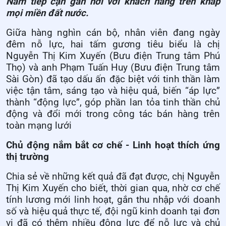
Nam tiếp cận gần hơi với khách hàng trên khắp
mọi miền đất nước.
Giữa hàng nghìn cán bộ, nhân viên đang ngày
đêm nỗ lực, hai tấm gương tiêu biểu là chị
Nguyễn Thị Kim Xuyến (Bưu điện Trung tâm Phú
Thọ) và anh Phạm Tuấn Huy (Bưu điện Trung tâm
Sài Gòn) đã tạo dấu ấn đặc biệt với tinh thần làm
việc tận tâm, sáng tạo và hiệu quả, biến “áp lực”
thành “động lực”, góp phần lan tỏa tinh thần chủ
động và đổi mới trong công tác bán hàng trên
toàn mạng lưới
Chủ động nắm bắt cơ chế - Linh hoạt thích ứng
thị trường
Chia sẻ về những kết quả đã đạt được, chị Nguyễn
Thị Kim Xuyến cho biết, thời gian qua, nhờ cơ chế
tính lương mới linh hoạt, gắn thu nhập với doanh
số và hiệu quả thực tế, đội ngũ kinh doanh tại đơn
vị đã có thêm nhiều động lực để nỗ lực và chủ