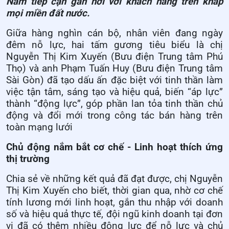
Nam tiếp cận gần hơi với khách hàng trên khắp
mọi miền đất nước.
Giữa hàng nghìn cán bộ, nhân viên đang ngày
đêm nỗ lực, hai tấm gương tiêu biểu là chị
Nguyễn Thị Kim Xuyến (Bưu điện Trung tâm Phú
Thọ) và anh Phạm Tuấn Huy (Bưu điện Trung tâm
Sài Gòn) đã tạo dấu ấn đặc biệt với tinh thần làm
việc tận tâm, sáng tạo và hiệu quả, biến “áp lực”
thành “động lực”, góp phần lan tỏa tinh thần chủ
động và đổi mới trong công tác bán hàng trên
toàn mạng lưới
Chủ động nắm bắt cơ chế - Linh hoạt thích ứng
thị trường
Chia sẻ về những kết quả đã đạt được, chị Nguyễn
Thị Kim Xuyến cho biết, thời gian qua, nhờ cơ chế
tính lương mới linh hoạt, gắn thu nhập với doanh
số và hiệu quả thực tế, đội ngũ kinh doanh tại đơn
vị đã có thêm nhiều động lực để nỗ lực và chủ