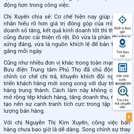
động hơn trong công việc.
Chị Xuyến chia sẻ: Cơ chế hiện nay giúp mỗi cá
nhân hiểu rõ hơn giá trị đóng góp của mình. Khi
Định vị bưu
doanh số tăng, kết quả kinh doanh tốt thì thu nhập
gửi
cũng được cải thiện rõ rệt. Đó vừa là phần thưởng
xứng đáng, vừa là nguồn khích lệ để bản thân cố
gắng mỗi ngày.
Tìm bưu
cục
Cũng như nhiều đơn vị khác trong toàn mạng lưới,
Bưu điện Trung tâm Phú Thọ đã chủ động điều
chỉnh cơ chế chi trả, khuyến khích đội ngũ phát
Ước tính
cước
triển khách hàng mới song song với duy trì khách
hàng trung thành. Cách làm này không chỉ giúp
mở rộng tệp khách hàng, tăng doanh thu, mà còn
Tra cứu
tạo nên sự cạnh tranh tích cực trong tập thể lực
mã chuyển
tiền
lượng bán hàng.
Với chị Nguyễn Thị Kim Xuyến, công việc bán
hàng chưa bao giờ là dễ dàng. Song chính sự thay