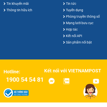
Tin khuyến mãi
Tin tức
Thông tin hữu ích
Tuyển dụng
Phòng truyền thông số
Mạng lưới bưu cục
Hợp tác
Kết nối API
Sản phẩm nổi bật
Kết nối với VIETNAMPOST
Hotline:
1900 54 54 81