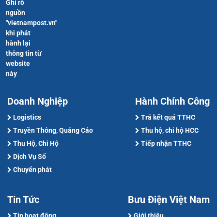
Ghi rõ
nguồn
"vietnampost.vn"
khi phát
hành lại
thông tin từ
website
này
Doanh Nghiệp
Hành Chính Công
Logistics
Trả kết quả TTHC
Truyền Thông, Quảng Cáo
Thu hộ, chi hộ HCC
Thu Hộ, Chi Hộ
Tiếp nhận TTHC
Dịch Vụ Số
Chuyển phát
Tin Tức
Bưu Điện Việt Nam
Tin hoạt động
Giới thiệu