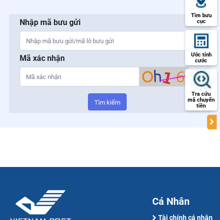
Tìm bưu
Nhập mã bưu gửi
cục
Ước tính
Mã xác nhận
cước
Tra cứu
mã chuyển
Tìm kiếm
tiền
Cá Nhân
Tài chính cá nhân