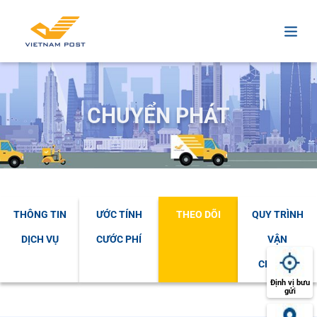
CHUYỂN PHÁT
THÔNG TIN
ƯỚC TÍNH
THEO DÕI
QUY TRÌNH
DỊCH VỤ
CƯỚC PHÍ
VẬN
CHUYỂN
Định vị bưu
gửi