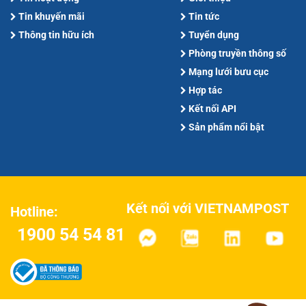
Tin khuyến mãi
Tin tức
Thông tin hữu ích
Tuyển dụng
Phòng truyền thông số
Mạng lưới bưu cục
Hợp tác
Kết nối API
Sản phẩm nổi bật
Kết nối với VIETNAMPOST
Hotline:
1900 54 54 81