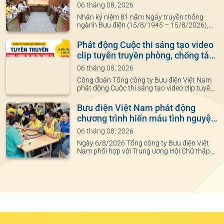
truyền thống ngành Bưu điện
06 tháng 08, 2026
Nhân kỷ niệm 81 năm Ngày truyền thống
ngành Bưu điện (15/8/1945 – 15/8/2026),
sáng 06/8, Tổng công ty Bưu điện Việt Nam
tổ chức chương trình gặp mặt cán bộ hưu trí
Phát động Cuộc thi sáng tạo video
qua các thời kỳ. Đây là hoạt động thường niên
clip tuyên truyền phòng, chống tác
mang ý nghĩa tri ân sâu sắc đối với những thế
hại của thuốc lá năm 2026
hệ cán bộ đã đặt
06 tháng 08, 2026
Công đoàn Tổng công ty Bưu điện Việt Nam
phát động Cuộc thi sáng tạo video clip tuyên
truyền phòng, chống tác hại của thuốc lá
năm 2026 dành cho toàn thể đoàn viên,
Bưu điện Việt Nam phát động
người lao động trên mạng lưới Bưu điện Việt
chương trình hiến máu tình nguyện
Nam với chủ đề "Công đoàn cơ sở, đoàn viên,
“Những giọt máu hồng” năm 2026
người lao động chung tay xây dựng môi
06 tháng 08, 2026
trường làm việc không khói thuốc".
Ngày 6/8/2026 Tổng công ty Bưu điện Việt
Nam phối hợp với Trung ương Hội Chữ thập
đỏ Việt Nam và Viện Huyết học - Truyền máu
Trung ương tổ chức chương trình hiến máu
tình nguyện “Bưu điện Việt Nam – Những giọt
máu hồng” năm 2026.