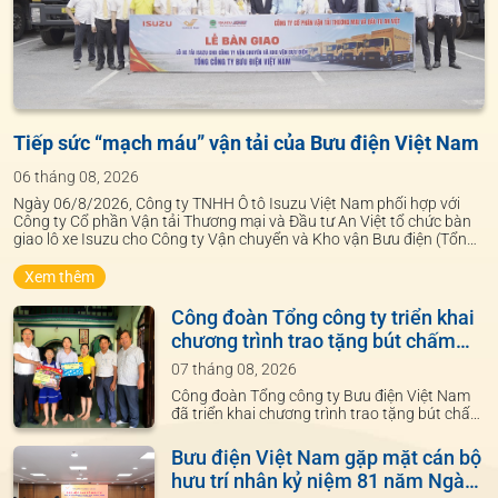
Tiếp sức “mạch máu” vận tải của Bưu điện Việt Nam
06 tháng 08, 2026
Ngày 06/8/2026, Công ty TNHH Ô tô Isuzu Việt Nam phối hợp với
Công ty Cổ phần Vận tải Thương mại và Đầu tư An Việt tổ chức bàn
giao lô xe Isuzu cho Công ty Vận chuyển và Kho vận Bưu điện (Tổng
công ty Bưu điện Việt Nam).
Xem thêm
Công đoàn Tổng công ty triển khai
chương trình trao tặng bút chấm
đọc học Tiếng Anh cho con đoàn
07 tháng 08, 2026
viên công đoàn
Công đoàn Tổng công ty Bưu điện Việt Nam
đã triển khai chương trình trao tặng bút chấm
đọc học Tiếng Anh kèm bộ sách công nghệ số
dành cho con đoàn viên tại các đơn vị trực
Bưu điện Việt Nam gặp mặt cán bộ
thuộc.
hưu trí nhân kỷ niệm 81 năm Ngày