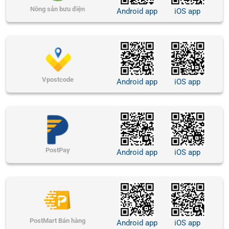
Nông sản bưu điện
Android app
iOS app
Vpostcode
Android app
iOS app
PostPay
Android app
iOS app
PostMart Bán hàng
Android app
iOS app