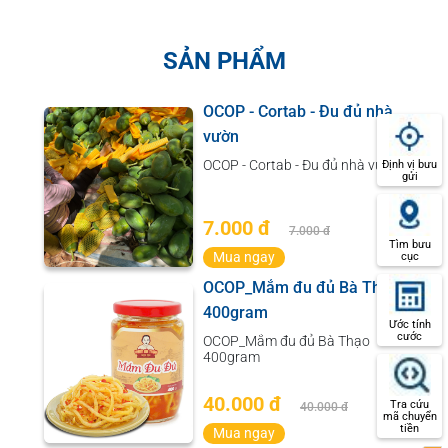
SẢN PHẨM
OCOP - Mắm tôm Ông Náo -
chai 1 lít
OCOP - Mắm tôm Ông Náo - chai 1
Định vị bưu
gửi
lít
69.000 đ
69.000 đ
Tìm bưu
Mua ngay
cục
OCOP-Tranh đồng Bảy Tuyên
- 20kg
Ước tính
cước
OCOP-Tranh đồng Bảy Tuyên -
20kg
7.500.000 đ
Tra cứu
7.500.000 đ
mã chuyển
tiền
Mua ngay