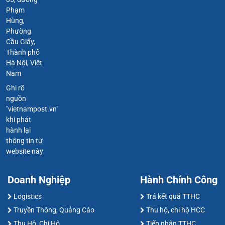
Phạm
Hùng,
Phường
Cầu Giấy,
Thành phố
Hà Nội, Việt
Nam
Ghi rõ
nguồn
"vietnampost.vn"
khi phát
hành lại
thông tin từ
website này
Doanh Nghiệp
Hành Chính Công
Logistics
Trả kết quả TTHC
Truyền Thông, Quảng Cáo
Thu hộ, chi hộ HCC
Thu Hộ, Chi Hộ
Tiếp nhận TTHC