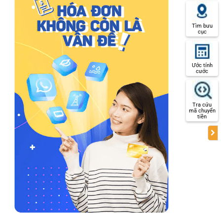
Tìm bưu
cục
Ước tính
cước
Tra cứu
mã chuyển
tiền