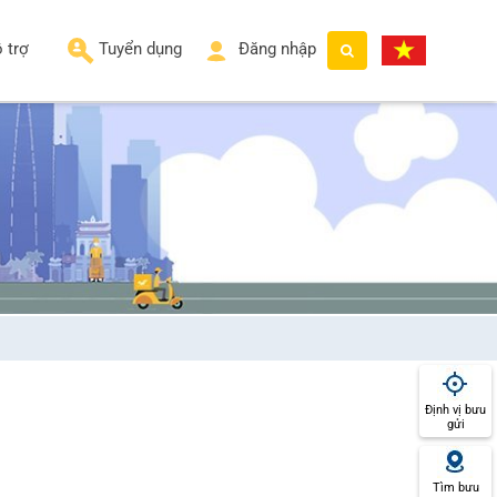
 trợ
Tuyển dụng
Đăng nhập
Định vị bưu
gửi
Tìm bưu