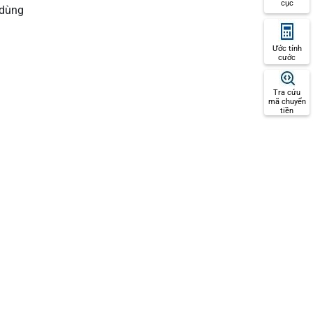
cục
 dùng
Ước tính
cước
Tra cứu
mã chuyển
tiền