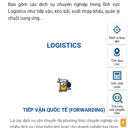
Bao gồm các dịch vụ chuyên nghiệp trong lĩnh vực
Logistics như tiếp vận, kho bãi, xuất nhập khẩu, quản lý
chuỗi cung ứng...
Định vị bưu
gửi
LOGISTICS
Tìm bưu
cục
Ước tính
cước
Tra cứu
TIẾP VẬN QUỐC TẾ (FORWARDING)
mã chuyển
tiền
Là các dịch vụ vận chuyển đa phương thức chuyên nghiệp và
nhiều dịch vụ cộng thêm linh hoạt cho doanh nghiệp lựa chọn