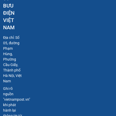
BƯU
ĐIỆN
VIỆT
NAM
Địa chỉ: Số
05, đường
Phạm
Hùng,
Phường
Cầu Giấy,
Thành phố
Hà Nội, Việt
Nam
Ghi rõ
nguồn
"vietnampost.vn"
khi phát
hành lại
thông tin từ