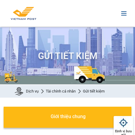
GỬI TIẾT KIỆM
Dịch vụ
Tài chính cá nhân
Gửi tiết kiệm
Giới thiệu chung
Định vị bưu
gửi