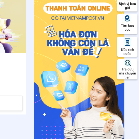
Định vị bưu
gửi
Tìm bưu
cục
Ước tính
cước
Tra cứu
mã chuyển
tiền