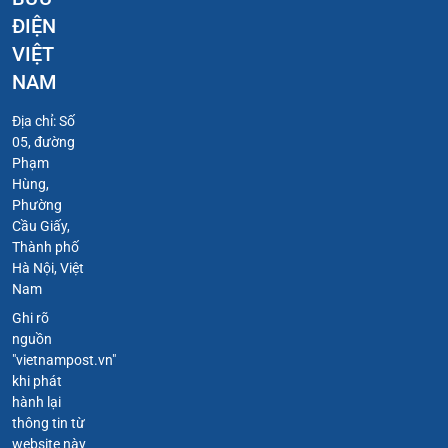
ĐIỆN
VIỆT
NAM
Địa chỉ: Số
05, đường
Phạm
Hùng,
Phường
Cầu Giấy,
Thành phố
Hà Nội, Việt
Nam
Ghi rõ
nguồn
"vietnampost.vn"
khi phát
hành lại
thông tin từ
website này