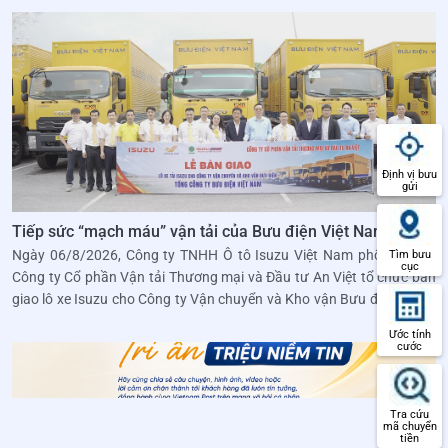
Định vị bưu
gửi
Tiếp sức “mạch máu” vận tải của Bưu điện Việt Nam
Ngày 06/8/2026, Công ty TNHH Ô tô Isuzu Việt Nam phối hợp với
Tìm bưu
cục
Công ty Cổ phần Vận tải Thương mại và Đầu tư An Việt tổ chức bàn
giao lô xe Isuzu cho Công ty Vận chuyển và Kho vận Bưu điện (Tổng
công ty Bưu điện Việt Nam).
Ước tính
cước
Tra cứu
mã chuyển
tiền