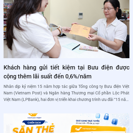
Khách hàng gửi tiết kiệm tại Bưu điện được
cộng thêm lãi suất đến 0,6%/năm
Nhân dịp kỷ niệm 15 năm hợp tác giữa Tổng công ty Bưu điện Việt
Nam (Vietnam Post) và Ngân hàng Thương mại Cổ phần Lộc Phát
Việt Nam (LPBank), hai đơn vị triển khai chương trình ưu đãi “15 năm
kết nối – Tặng lãi suất tri ân” dành riêng cho khách hàng gửi tiết kiệm
tại hệ thống Phòng Giao dịch Bưu điện (PGDBĐ) trên toàn quốc từ
ngày 11/6 đến hết ngày 01/7/2026.