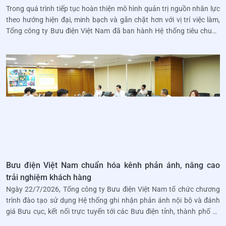
trọng
Trong quá trình tiếp tục hoàn thiện mô hình quản trị nguồn nhân lực
theo hướng hiện đại, minh bạch và gắn chặt hơn với vị trí việc làm,
Tổng công ty Bưu điện Việt Nam đã ban hành Hệ thống tiêu chuẩn
chức danh mới. Theo đó, ngạch “Nhân viên”
Bưu điện Việt Nam chuẩn hóa kênh phản ánh, nâng cao
trải nghiệm khách hàng
Ngày 22/7/2026, Tổng công ty Bưu điện Việt Nam tổ chức chương
trình đào tạo sử dụng Hệ thống ghi nhận phản ánh nội bộ và đánh
giá Bưu cục, kết nối trực tuyến tới các Bưu điện tỉnh, thành phố và
Trung tâm. Tham dự chương trình có lãnh đạo Tổng công ty