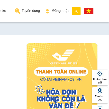
 trợ
Tuyển dụng
Đăng nhập
Định vị bưu
gửi
Tìm bưu
cục