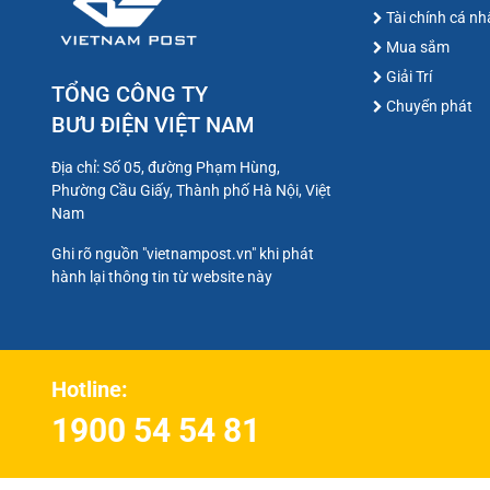
Tài chính cá n
Mua sắm
Giải Trí
TỔNG CÔNG TY
Chuyển phát
BƯU ĐIỆN VIỆT NAM
Địa chỉ: Số 05, đường Phạm Hùng,
Phường Cầu Giấy, Thành phố Hà Nội, Việt
Nam
Ghi rõ nguồn "vietnampost.vn" khi phát
hành lại thông tin từ website này
Hotline:
1900 54 54 81