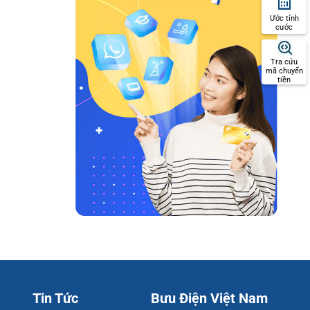
Ước tính
cước
Tra cứu
mã chuyển
tiền
Tin Tức
Bưu Điện Việt Nam