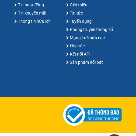
Tin hoạt động
Giới thiệu
Tin khuyến mãi
Tin tức
Thông tin hữu ích
Tuyển dụng
Phòng truyền thông số
Mạng lưới bưu cục
Hợp tác
Kết nối API
Sản phẩm nổi bật