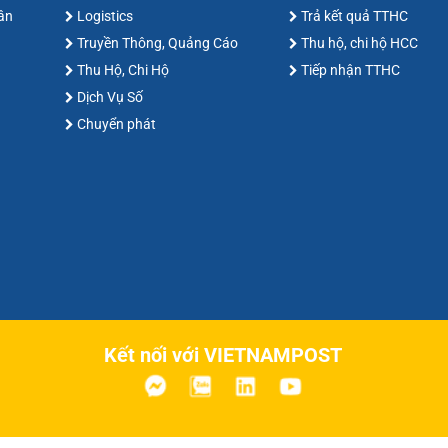
hân
Logistics
Trả kết quả TTHC
Truyền Thông, Quảng Cáo
Thu hộ, chi hộ HCC
Thu Hộ, Chi Hộ
Tiếp nhận TTHC
Dịch Vụ Số
Chuyển phát
Kết nối với VIETNAMPOST