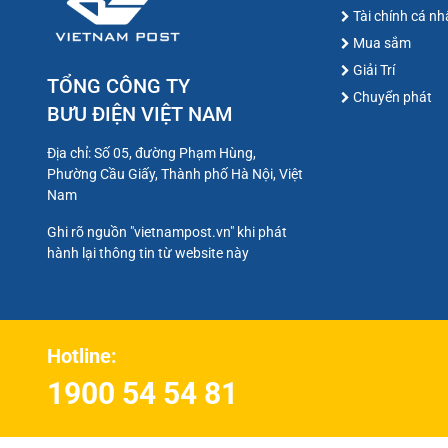
Tài chính cá n
Mua sắm
Giải Trí
TỔNG CÔNG TY
Chuyển phát
BƯU ĐIỆN VIỆT NAM
Địa chỉ: Số 05, đường Phạm Hùng,
Phường Cầu Giấy, Thành phố Hà Nội, Việt
Nam
Ghi rõ nguồn "vietnampost.vn" khi phát
hành lại thông tin từ website này
Hotline:
1900 54 54 81