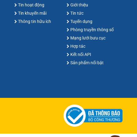
Tin hoạt động
Giới thiệu
Tin khuyến mãi
Tin tức
Thông tin hữu ích
Tuyển dụng
Phòng truyền thông số
Mạng lưới bưu cục
Hợp tác
Kết nối API
Sản phẩm nổi bật