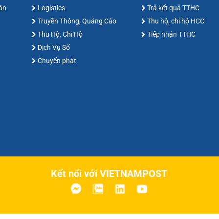
hân
Logistics
Trả kết quả TTHC
Truyền Thông, Quảng Cáo
Thu hộ, chi hộ HCC
Thu Hộ, Chi Hộ
Tiếp nhận TTHC
Dịch Vụ Số
Chuyển phát
Kết nối với VIETNAMPOST