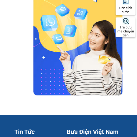
Ước tính
cước
Tra cứu
mã chuyển
tiền
Tin Tức
Bưu Điện Việt Nam