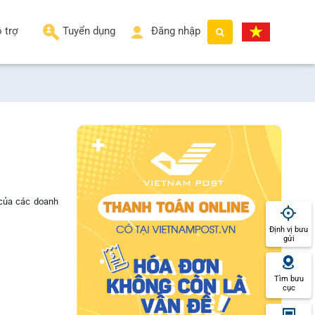
 trợ
Tuyển dụng
Đăng nhập
 của các doanh
Định vị bưu
gửi
Tìm bưu
cục