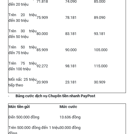
71.818
74.090
85.000
đến 20 triệu
Trên 20 triệu
75.909
78.181
89.090
đến 30 triệu
Trên 30 triệu
80.000
83.181
93.181
đến 50 triệu
Trên 50 triệu
85.909
90.000
105.000
đến 75 triệu
Trên 75 triệu
92.272
98.181
115.000
đến 100 triệu
Mỗi nấc 25 triệu
20.909
23.181
30.909
tiếp theo
-
Bảng cước dịch vụ Chuyển tiền nhanh PayPost
Mức tiền gửi
Mức cước
Đến 500.000 đồng
13.636 đồng
Trên 500.000 đồng đến 1 triệu
30.000 đồng
đồng