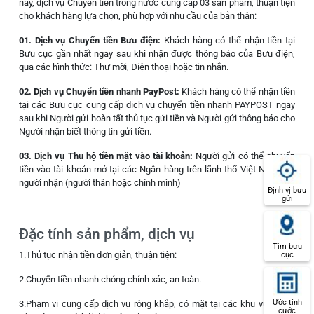
nay, dịch vụ Chuyển tiền trong nước cung cấp 03 sản phẩm, thuận tiện
cho khách hàng lựa chọn, phù hợp với nhu cầu của bản thân:
01. Dịch vụ Chuyển tiền Bưu điện:
Khách hàng có thể nhận tiền tại
Bưu cục gần nhất ngay sau khi nhận được thông báo của Bưu điện,
qua các hình thức: Thư mời, Điện thoại hoặc tin nhắn.
02. Dịch vụ Chuyển tiền nhanh PayPost:
Khách hàng có thể nhận tiền
tại các Bưu cục cung cấp dịch vụ chuyển tiền nhanh PAYPOST ngay
sau khi Người gửi hoàn tất thủ tục gửi tiền và Người gửi thông báo cho
Người nhận biết thông tin gửi tiền.
03. Dịch vụ Thu hộ tiền mặt vào tài khoản:
Người gửi có thể chuyển
tiền vào tài khoản mở tại các Ngân hàng trên lãnh thổ Việt Nam cho
người nhận (người thân hoặc chính mình)
Định vị bưu
gửi
Đặc tính sản phẩm, dịch vụ
Tìm bưu
1.Thủ tục nhận tiền đơn giản, thuận tiện:
cục
2.Chuyển tiền nhanh chóng chính xác, an toàn.
Ước tính
3.Phạm vi cung cấp dịch vụ rộng khắp, có mặt tại các khu vực vùng
cước