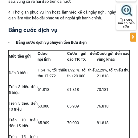
sâu, vùng xa và hải đảo trên cả nước.
4. Thời gian phục vụ linh hoạt, làm việc kể cả ngày nghỉ, ngày lễ. Thời
gian làm việc kéo dài phục vụ cả ngoài giờ hành chính.
Tra cứu
mã chuyển
tiền
Bảng cước dịch vụ
-
Bảng cước dịch vụ chuyển tiền Bưu điện
Cước
Cước gửi đến
Cước gửi đến các
Mức tiền gửi
nội tỉnh
các TP, TX
vùng khác
1,64 %, tối thiểu
1,92 %, tối thiểu
2,23%, tối thiểu thu
Đến 3 triệu
thu 17.272
thu 20.000
21.818
Trên 3 triệu đến
51.818
61.818
73.181
5 triệu
Trên 5 triệu đến
60.000
65.909
76.818
10 triệu
Trên 10 triệu
65.909
70.000
81.818
đến 15 triệu
Trên 15 triệu