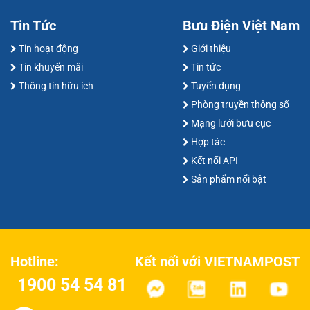
Tin Tức
Bưu Điện Việt Nam
Tin hoạt động
Giới thiệu
Tin khuyến mãi
Tin tức
Thông tin hữu ích
Tuyển dụng
Phòng truyền thông số
Mạng lưới bưu cục
Hợp tác
Kết nối API
Sản phẩm nổi bật
Kết nối với VIETNAMPOST
Hotline:
1900 54 54 81