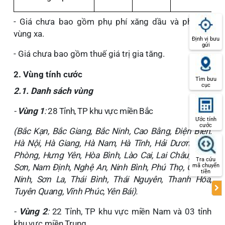
- Giá chưa bao gồm phụ phí xăng dầu và
phụ phí
vùng xa
.
Định vị bưu
gửi
- Giá chưa bao gồm thuế giá trị gia tăng.
2.
Vùng tính cước
Tìm bưu
cục
2.1. Danh sách vùng
-
Vùng 1
:
28 Tỉnh, TP khu vực miền Bắc
Ước tính
cước
(Bắc Kạn, Bắc Giang, Bắc Ninh, Cao Bằng, Điện Biên,
Hà Nội, Hà Giang, Hà Nam, Hà Tĩnh, Hải Dương, Hải
Phòng, Hưng Yên, Hòa Bình, Lào Cai, Lai Châu, Lạng
Tra cứu
Sơn, Nam Định, Nghệ An, Ninh Bình, Phú Thọ, Quảng
mã chuyển
tiền
Ninh, Sơn La, Thái Bình, Thái Nguyên, Thanh Hóa,
Tuyên Quang, Vĩnh Phúc, Yên Bái).
-
Vùng 2
:
22 Tỉnh, TP khu vực miền Nam và 03 tỉnh
khu vực miền Trung