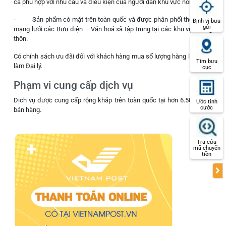
cả phù hợp với nhu cầu và điều kiện của người dân khu vực nông thôn.
- Sản phẩm có mặt trên toàn quốc và được phân phối thông qua
Định vị bưu
gửi
mạng lưới các Bưu điện – Văn hoá xã tập trung tại các khu vực nông
thôn.
Có chính sách ưu đãi đối với khách hàng mua số lượng hàng lớn hoặc
Tìm bưu
làm Đại lý.
cục
Phạm vi cung cấp dịch vụ
Dịch vụ được cung cấp rộng khắp trên toàn quốc tại hơn 6.500 điểm
Ước tính
cước
bán hàng.
Tra cứu
mã chuyển
tiền