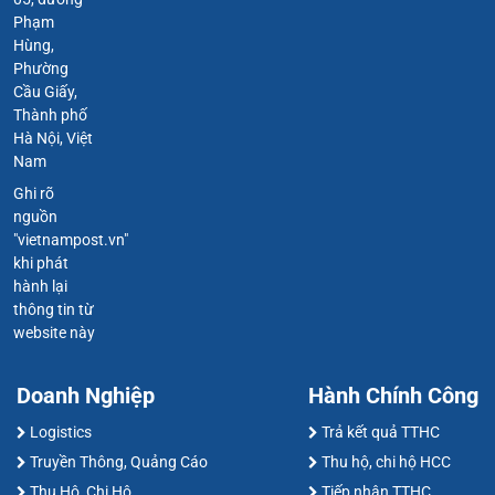
Phạm
Hùng,
Phường
Cầu Giấy,
Thành phố
Hà Nội, Việt
Nam
Ghi rõ
nguồn
"vietnampost.vn"
khi phát
hành lại
thông tin từ
website này
Doanh Nghiệp
Hành Chính Công
Logistics
Trả kết quả TTHC
Truyền Thông, Quảng Cáo
Thu hộ, chi hộ HCC
Thu Hộ, Chi Hộ
Tiếp nhận TTHC