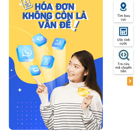
Tìm bưu
cục
Ước tính
cước
Tra cứu
mã chuyển
tiền