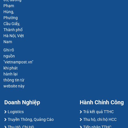
Phạm
Hùng,
Phường
Cầu Giấy,
Thành phố
Hà Nội, Việt
Nam
Ghi rõ
nguồn
"vietnampost.vn"
khi phát
hành lại
thông tin từ
website này
Doanh Nghiệp
Hành Chính Công
Logistics
Trả kết quả TTHC
Truyền Thông, Quảng Cáo
Thu hộ, chi hộ HCC
Thu Hộ, Chi Hộ
Tiếp nhận TTHC