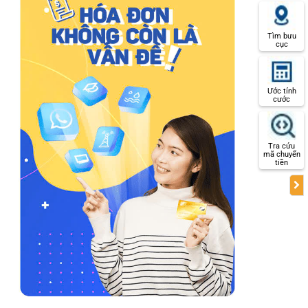
Tìm bưu
cục
Ước tính
cước
Tra cứu
mã chuyển
tiền