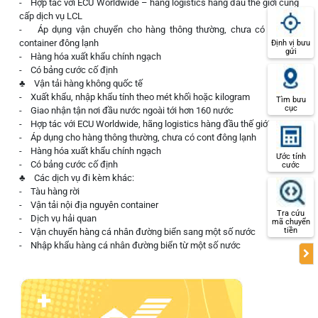
- Hợp tác với ECU Worldwide – hãng logistics hàng đầu thế giới cung
cấp dịch vụ LCL
- Áp dụng vận chuyển cho hàng thông thường, chưa có dịch vụ
container đông lạnh
Định vị bưu
gửi
- Hàng hóa xuất khẩu chính ngạch
- Có bảng cước cố định
♣ Vận tải hàng không quốc tế
- Xuất khẩu, nhập khẩu tính theo mét khối hoặc kilogram
Tìm bưu
cục
- Giao nhận tận nơi đầu nước ngoài tới hơn 160 nước
- Hợp tác với ECU Worldwide, hãng logistics hàng đầu thế giới
- Áp dụng cho hàng thông thường, chưa có cont đông lạnh
- Hàng hóa xuất khẩu chính ngạch
Ước tính
- Có bảng cước cố định
cước
♣ Các dịch vụ đi kèm khác:
- Tàu hàng rời
- Vận tải nội địa nguyên container
Tra cứu
- Dịch vụ hải quan
mã chuyển
tiền
- Vận chuyển hàng cá nhân đường biển sang một số nước
- Nhập khẩu hàng cá nhân đường biển từ một số nước