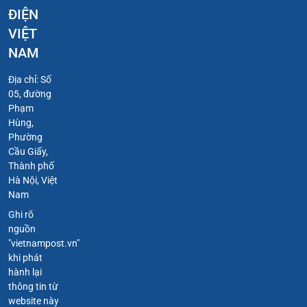
ĐIỆN
VIỆT
NAM
Địa chỉ: Số
05, đường
Phạm
Hùng,
Phường
Cầu Giấy,
Thành phố
Hà Nội, Việt
Nam
Ghi rõ
nguồn
"vietnampost.vn"
khi phát
hành lại
thông tin từ
website này