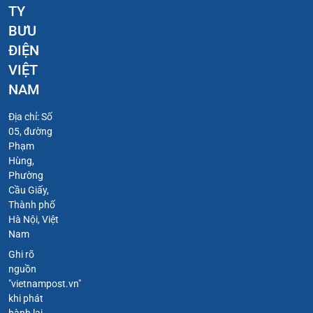
TY
BƯU
ĐIỆN
VIỆT
NAM
Địa chỉ: Số
05, đường
Phạm
Hùng,
Phường
Cầu Giấy,
Thành phố
Hà Nội, Việt
Nam
Ghi rõ
nguồn
"vietnampost.vn"
khi phát
hành lại