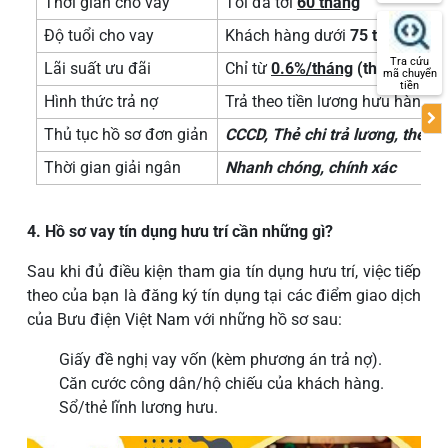
Thời gian cho vay
Tối đa tới
60 tháng
Độ tuổi cho vay
Khách hàng dưới
75 tuổi
(từ n
Tra cứu
Lãi suất ưu đãi
Chỉ từ
0.6%/tháng
(theo dư nợ 
mã chuyển
tiền
Hình thức trả nợ
Trả theo tiền lương hưu hàng t
Thủ tục hồ sơ đơn giản
CCCD, Thẻ chi trả lương, thẻ B
Thời gian giải ngân
Nhanh chóng, chính xác
4. Hồ sơ vay tín dụng hưu trí cần những gì?
Sau khi đủ điều kiện tham gia tín dụng hưu trí, việc tiếp
theo của bạn là đăng ký tín dụng tại các điểm giao dịch
của Bưu điện Việt Nam với những hồ sơ sau:
Giấy đề nghị vay vốn (kèm phương án trả nợ).
Căn cước công dân/hộ chiếu của khách hàng.
Sổ/thẻ lĩnh lương hưu.