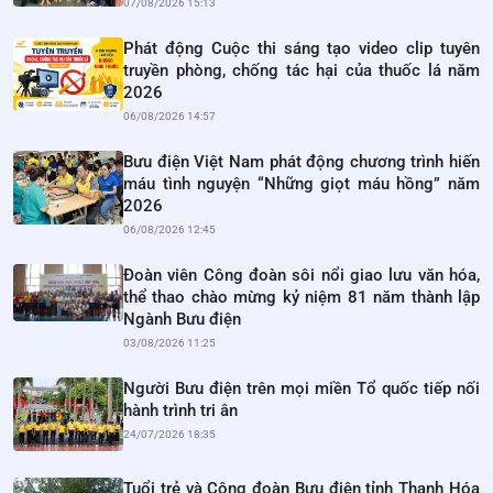
07/08/2026 15:13
Phát động Cuộc thi sáng tạo video clip tuyên
truyền phòng, chống tác hại của thuốc lá năm
2026
06/08/2026 14:57
Bưu điện Việt Nam phát động chương trình hiến
máu tình nguyện “Những giọt máu hồng” năm
2026
06/08/2026 12:45
Đoàn viên Công đoàn sôi nổi giao lưu văn hóa,
thể thao chào mừng kỷ niệm 81 năm thành lập
Ngành Bưu điện
03/08/2026 11:25
Người Bưu điện trên mọi miền Tổ quốc tiếp nối
hành trình tri ân
24/07/2026 18:35
Tuổi trẻ và Công đoàn Bưu điện tỉnh Thanh Hóa