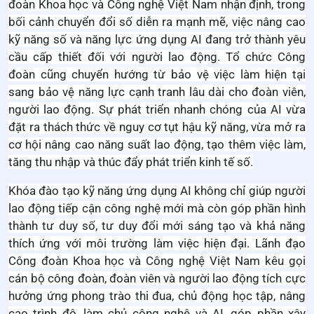
đoàn Khoa học và Công nghệ Việt Nam nhận định, trong
bối cảnh chuyển đổi số diễn ra mạnh mẽ, việc nâng cao
kỹ năng số và năng lực ứng dụng AI đang trở thành yêu
cầu cấp thiết đối với người lao động. Tổ chức Công
đoàn cũng chuyển hướng từ bảo vệ việc làm hiện tại
sang bảo vệ năng lực cạnh tranh lâu dài cho đoàn viên,
người lao động.
Sự phát triển nhanh chóng của AI vừa
đặt ra thách thức về nguy cơ tụt hậu kỹ năng, vừa mở ra
cơ hội nâng cao năng suất lao động, tạo thêm việc làm,
tăng thu nhập và thúc đẩy phát triển kinh tế số.
Khóa đào tạo kỹ năng ứng dụng AI không chỉ giúp người
lao động tiếp cận công nghệ mới mà còn góp phần hình
thành tư duy số, tư duy đổi mới sáng tạo và khả năng
thích ứng với môi trường làm việc hiện đại.
Lãnh đạo
Công đoàn Khoa học và Công nghệ Việt Nam kêu gọi
cán bộ công đoàn, đoàn viên và người lao động tích cực
hưởng ứng phong trào thi đua, chủ động học tập, nâng
cao trình độ, làm chủ công nghệ và AI, góp phần xây