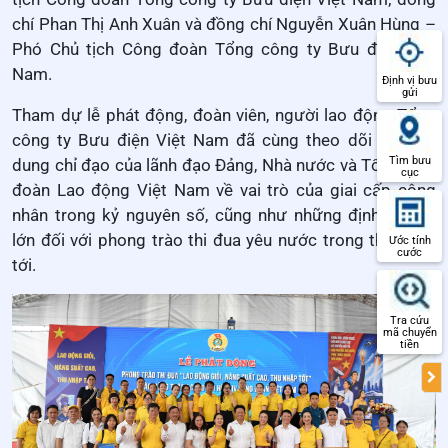
chí Phan Thị Anh Xuân và
đồng chí Nguyễn Xuân Hùng –
Phó Chủ tịch Công đoàn Tổng công ty Bưu điện Việt
Nam.
Định vị bưu
gửi
Tham dự lễ phát động, đoàn viên, người lao động Tổng
công ty Bưu điện Việt Nam đã cùng theo dõi các nội
Tìm bưu
dung chỉ đạo của lãnh đạo Đảng, Nhà nước và Tổng Liên
cục
đoàn Lao động Việt Nam về vai trò của giai cấp công
nhân trong kỷ nguyên số, cũng như những định hướng
lớn đối với phong trào thi đua yêu nước trong thời gian
Ước tính
cước
tới.
Tra cứu
mã chuyển
tiền