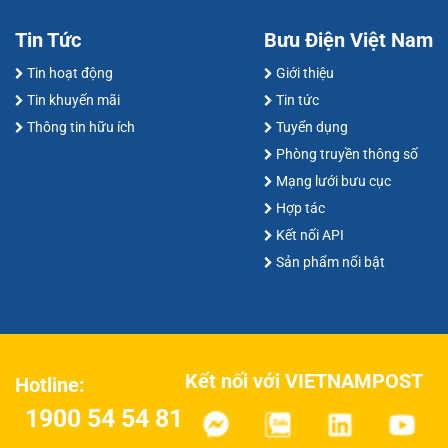
Tin Tức
Bưu Điện Việt Nam
Tin hoạt động
Giới thiệu
Tin khuyến mãi
Tin tức
Thông tin hữu ích
Tuyển dụng
Phòng truyền thông số
Mạng lưới bưu cục
Hợp tác
Kết nối API
Sản phẩm nổi bật
Kết nối với VIETNAMPOST
Hotline:
1900 54 54 81