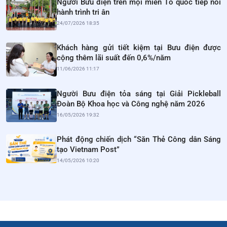
Người Bưu điện trên mọi miền Tổ quốc tiếp nối
hành trình tri ân
24/07/2026 18:35
Khách hàng gửi tiết kiệm tại Bưu điện được
cộng thêm lãi suất đến 0,6%/năm
11/06/2026 11:17
Người Bưu điện tỏa sáng tại Giải Pickleball
Đoàn Bộ Khoa học và Công nghệ năm 2026
16/05/2026 19:32
Phát động chiến dịch “Săn Thẻ Công dân Sáng
tạo Vietnam Post”
14/05/2026 10:20