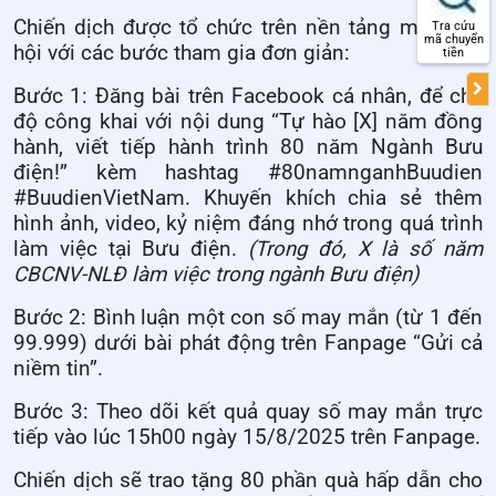
Chiến dịch được tổ chức trên nền tảng mạng xã
Tra cứu
mã chuyển
hội với các bước tham gia đơn giản:
tiền
Bước 1: Đăng bài trên Facebook cá nhân, để chế
độ công khai với nội dung “Tự hào [X] năm đồng
hành, viết tiếp hành trình 80 năm Ngành Bưu
điện!” kèm hashtag #80namnganhBuudien
#BuudienVietNam. Khuyến khích chia sẻ thêm
hình ảnh, video, kỷ niệm đáng nhớ trong quá trình
làm việc tại Bưu điện.
(Trong đó, X là số năm
CBCNV-NLĐ làm việc trong ngành Bưu điện)
Bước 2: Bình luận một con số may mắn (từ 1 đến
99.999) dưới bài phát động trên Fanpage “Gửi cả
niềm tin”.
Bước 3: Theo dõi kết quả quay số may mắn trực
tiếp vào lúc 15h00 ngày 15/8/2025 trên Fanpage.
Chiến dịch sẽ trao tặng 80 phần quà hấp dẫn cho