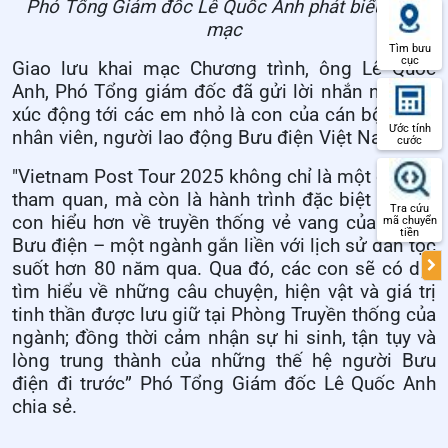
Phó Tổng Giám đốc Lê Quốc Anh phát biểu khai
mạc
Tìm bưu
cục
Giao lưu khai mạc Chương trình, ông Lê Quốc
Anh, Phó Tổng giám đốc đã gửi lời nhắn nhủ đầy
xúc động tới các em nhỏ là con của cán bộ, công
Ước tính
nhân viên, người lao động Bưu điện Việt Nam.
cước
"Vietnam Post Tour 2025 không chỉ là một chuyến
tham quan, mà còn là hành trình đặc biệt để các
Tra cứu
con hiểu hơn về truyền thống vẻ vang của ngành
mã chuyển
tiền
Bưu điện – một ngành gắn liền với lịch sử dân tộc
suốt hơn 80 năm qua. Qua đó, các con sẽ có dịp
tìm hiểu về những câu chuyện, hiện vật và giá trị
tinh thần được lưu giữ tại Phòng Truyền thống của
ngành; đồng thời cảm nhận sự hi sinh, tận tụy và
lòng trung thành của những thế hệ người Bưu
điện đi trước” Phó Tổng Giám đốc Lê Quốc Anh
chia sẻ.