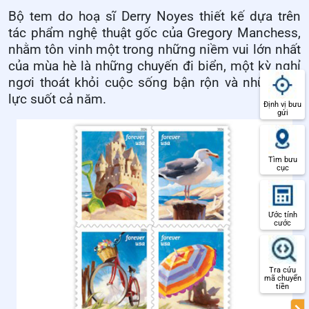
Bộ tem do hoạ sĩ
Derry Noyes thiết kế dựa trên
tác phẩm nghệ thuật gốc của Gregory Manchess
,
nhằm tôn vinh
một trong những niềm vui lớn nhất
của mùa hè
là
những chuyến đi biển
,
một kỳ nghỉ
ngơi
thoát
khỏi cuộc sống bận rộn và những áp
lực suốt cả năm.
Định vị bưu
gửi
Tìm bưu
cục
Ước tính
cước
Tra cứu
mã chuyển
tiền