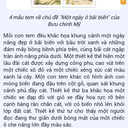
4
mẫu tem về chủ đề
"Một ngày ở bãi biển"
của
Bưu chính Mỹ
Mỗi con tem đều khắc họa khung cảnh một ngày
nắng đẹp ở bãi biển với bầu trời xanh và những
đám mây bồng bềnh phía trên, cùng bãi cát ngập
tràn ánh nắng phía dưới.
Một thiết kế thể hiện một
lâu đài cát được xây dựng công phu, cao vút trên
một chiếc xô đỏ và một chiếc xẻng xúc cát màu
xanh lá cây. Một con tem khác có hình ảnh con
mòng biển đang đậu trên cột gỗ, quan sát khung
cảnh phủ đầy cát.
Thiết kế thứ ba khắc họa một
chiếc xe đạp đỏ với giỏ xe đầy hoa rực rỡ bên
cạnh hàng rào chắn cát, với cỏ biển nhô lên khỏi
lớp đất cát
.
T
hiết kế thứ tư cho thấy một người
đọc đang thư giãn dưới bóng mát của một chiếc
ô che nắng lớn đầy màu sắc.