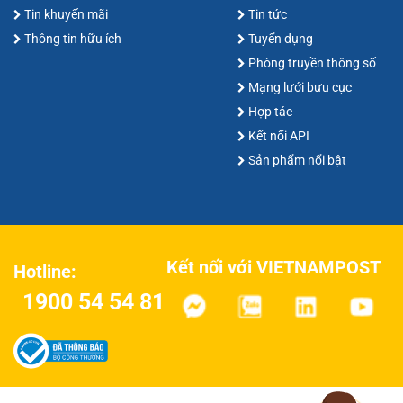
Tin khuyến mãi
Tin tức
Thông tin hữu ích
Tuyển dụng
Phòng truyền thông số
Mạng lưới bưu cục
Hợp tác
Kết nối API
Sản phẩm nổi bật
Kết nối với VIETNAMPOST
Hotline:
1900 54 54 81