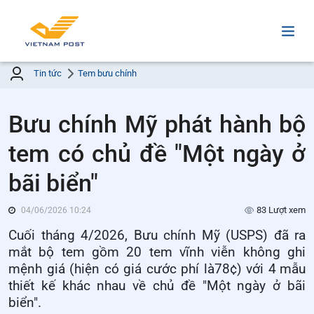
Tin tức
Tem bưu chính
Bưu chính Mỹ phát hành bộ
tem có chủ đề "Một ngày ở
bãi biển"
83 Lượt xem
04/06/2026 10:24
Cuối tháng 4/2026, Bưu chính Mỹ (USPS) đã ra
mắt bộ tem
gồm 20 tem vĩnh
viễn khô
ng ghi
mệnh giá (
hiện có giá cước phí là
78¢) với
4
mẫu
thiết kế khác nhau
về chủ đề
"Một ngày ở bãi
biển".