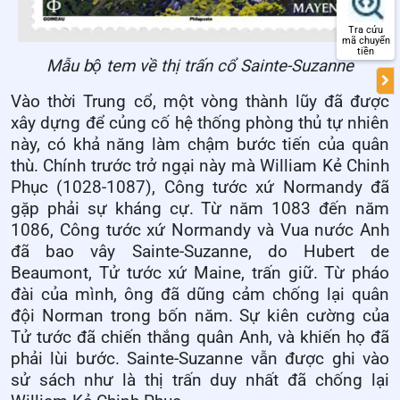
Tra cứu
mã chuyển
tiền
Mẫu bộ tem về thị trấn cổ Sainte-Suzanne
Vào thời Trung cổ, một vòng thành lũy đã được
xây dựng để củng cố hệ thống phòng thủ tự nhiên
này, có khả năng làm chậm bước tiến của quân
thù. Chính trước trở ngại này mà William Kẻ Chinh
Phục (1028-1087), Công tước xứ Normandy đã
gặp phải sự kháng cự. Từ năm 1083 đến năm
1086, Công tước xứ Normandy và Vua nước Anh
đã bao vây Sainte-Suzanne, do Hubert de
Beaumont, Tử tước xứ Maine, trấn giữ. Từ pháo
đài của mình, ông đã dũng cảm chống lại quân
đội Norman trong bốn năm. Sự kiên cường của
Tử tước đã chiến thắng quân Anh, và khiến họ đã
phải lùi bước. Sainte-Suzanne vẫn được ghi vào
sử sách như là thị trấn duy nhất đã chống lại