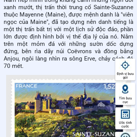
Nằm nép mình trong khung cảnh những ngọn đồi
xanh mướt, thị trấn thời trung cổ Sainte-Suzanne
thuộc Mayenne (Maine), được mệnh danh là "viên
ngọc của Maine", đã tạo dựng nên danh tiếng là
một thị trấn bất trị với một lịch sử độc đáo, phần
lớn được định hình bởi vị thế địa lý của nó. Nằm
trên một mỏm đá với những sườn dốc dựng
đứng, bên rìa dãy núi Coëvrons và đồng bằng
Anjou, ngôi làng nhìn ra sông Erve, chảy cách đó
70 mét.
Định vị bưu
gửi
Tìm bưu
cục
Ước tính
cước