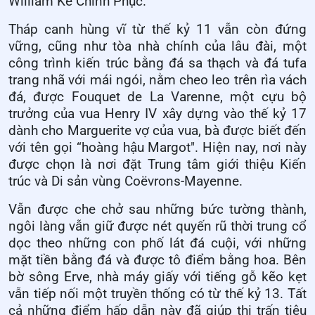
William Kẻ Chinh Phục.
Tháp canh hùng vĩ từ thế kỷ 11 vẫn còn đứng
vững, cũng như tòa nhà chính của lâu đài, một
công trình kiến trúc bằng đá sa thạch và đá tufa
trang nhã với mái ngói, nằm cheo leo trên rìa vách
đá, được Fouquet de La Varenne, một cựu bộ
trưởng của vua Henry IV xây dựng vào thế kỷ 17
dành cho Marguerite vợ của vua, bà được biết đến
với tên gọi “hoàng hậu Margot". Hiện nay, nơi này
được chọn là nơi đặt Trung tâm giới thiệu Kiến
trúc và Di sản vùng Coëvrons-Mayenne.
Vẫn được che chở sau những bức tường thành,
ngôi làng vẫn giữ được nét quyến rũ thời trung cổ
dọc theo những con phố lát đá cuội, với những
mặt tiền bằng đá và được tô điểm bằng hoa. Bên
bờ sông Erve, nhà máy giấy với tiếng gỗ kẽo kẹt
vẫn tiếp nối một truyền thống có từ thế kỷ 13. Tất
cả những điểm hấp dẫn này đã giúp thị trấn tiêu