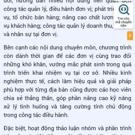
đổi, hướng dẫn nhiều nội dung liên quan đến
công tác quản lý, điều hành đơn vị; phát triển dịch
vụ, tổ chức bán hàng; nâng cao chất lượng phục
Tra cứu
mã chuyển
vụ khách hàng; công tác quản lý doanh thu, chi phí
tiền
và nhân sự tại đơn vị.
Bên cạnh các nội dung chuyên môn, chương trình
còn dành thời gian để các đơn vị cùng trao đổi
những khó khăn, vướng mắc phát sinh trong quá
trình triển khai nhiệm vụ tại cơ sở. Nhiều kinh
nghiệm thực tế, cách làm hiệu quả và giải pháp
phù hợp với từng địa bàn cũng được các học viên
chia sẻ thẳng thắn, góp phần nâng cao kỹ năng
xử lý tình huống và tăng cường tính chủ động
trong công tác điều hành.
Đặc biệt, hoạt động thảo luận nhóm và phần trình