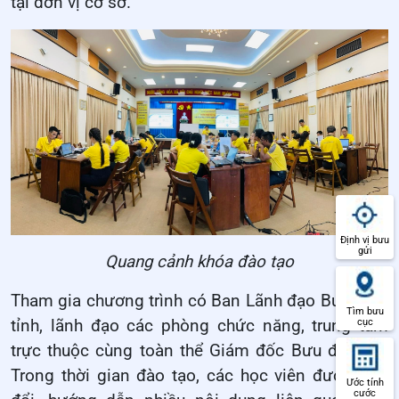
tại đơn vị cơ sở.
Định vị bưu
gửi
Quang cảnh khóa đào tạo
Tham gia chương trình có Ban Lãnh đạo Bưu điện
Tìm bưu
tỉnh, lãnh đạo các phòng chức năng, trung tâm
cục
trực thuộc cùng toàn thể Giám đốc Bưu điện xã.
Trong thời gian đào tạo, các học viên được trao
Ước tính
cước