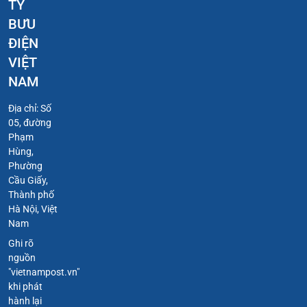
TY
BƯU
ĐIỆN
VIỆT
NAM
Địa chỉ: Số
05, đường
Phạm
Hùng,
Phường
Cầu Giấy,
Thành phố
Hà Nội, Việt
Nam
Ghi rõ
nguồn
"vietnampost.vn"
khi phát
hành lại