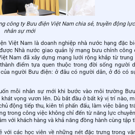
 công ty Bưu điện Việt Nam chia sẻ, truyền động lực
nhân sự mới
ện Việt Nam là doanh nghiệp nhà nước hạng đặc biệ
a, được Nhà nước giao quản lý mạng bưu chính công 
 Việt Nam đã xây dựng mạng lưới rộng khắp từ trun
ở thành điểm tựa quen thuộc trong đời sống người 
 của người Bưu điện: ở đâu có người dân, ở đó có s
uốn mỗi nhân sự mới khi bước vào môi trường Bưu
 khát vọng vươn lên. Dù bắt đầu ở bất kỳ vị trí nào, m
chủ động tiếp thu, kiên trì phấn đấu, làm việc bằng t
ng trong công việc không chỉ đến từ năng lực chuy
ận tâm với khách hàng và khả năng đồng hành cùng tập t
ẻ với các học viên về những nét đặc trưng trong v