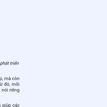
phát triển
ệp, mà còn
Từ đó, mỗi
 nói riêng
g giúp các