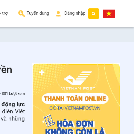
 trợ
Tuyển dụng
Đăng nhập
yền
301 Lượt xem
 động lực
 điện Việt
h và những