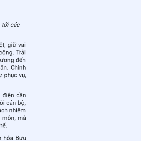
 tới các
t, giữ vai
cộng. Trải
g ương đến
dân. Chính
ự phục vụ,
 điện cần
ỗi cán bộ,
rách nhiệm
ên môn, mà
hể.
ăn hóa Bưu