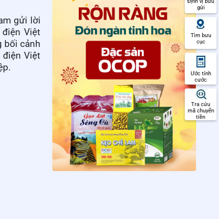
Định vị bưu
gửi
am gửi lời
điện Việt
Tìm bưu
cục
g bối cảnh
 điện Việt
ệp.
Ước tính
cước
Tra cứu
mã chuyển
tiền