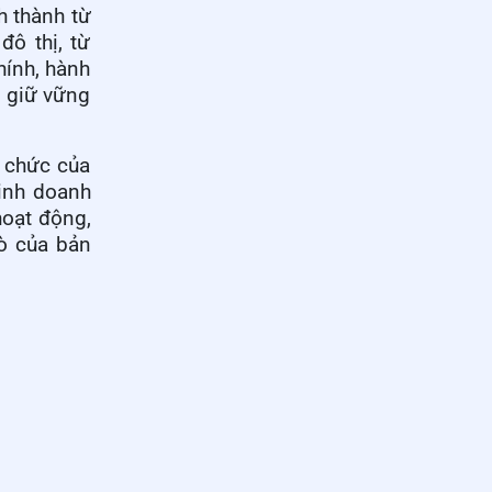
h thành từ
đô thị, từ
hính, hành
n giữ vững
ổ chức của
kinh doanh
hoạt động,
rò của bản