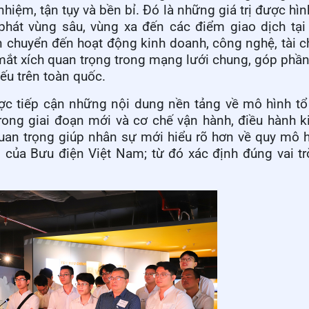
hiệm, tận tụy và bền bỉ. Đó là những giá trị được hìn
hát vùng sâu, vùng xa đến các điểm giao dịch tại 
n chuyển đến hoạt động kinh doanh, công nghệ, tài c
t mắt xích quan trọng trong mạng lưới chung, góp phầ
yếu trên toàn quốc.
ược tiếp cận những nội dung nền tảng về mô hình t
trong giai đoạn mới và cơ chế vận hành, điều hành 
quan trọng giúp nhân sự mới hiểu rõ hơn về quy mô 
n của Bưu điện Việt Nam; từ đó xác định đúng vai t