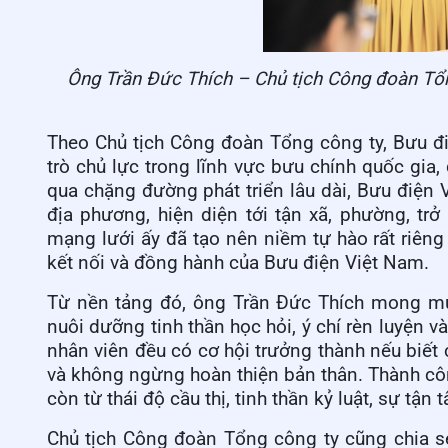
Ông Trần Đức Thích – Chủ tịch Công đoàn Tổng
Theo Chủ tịch Công đoàn Tổng công ty, Bưu đi
trò chủ lực trong lĩnh vực bưu chính quốc gi
qua chặng đường phát triển lâu dài, Bưu điện
địa phương, hiện diện tới tận xã, phường, tr
mạng lưới ấy đã tạo nên niềm tự hào rất riêng
kết nối và đồng hành của Bưu điện Việt Nam.
Từ nền tảng đó, ông Trần Đức Thích mong m
nuôi dưỡng tinh thần học hỏi, ý chí rèn luyện và
nhân viên đều có cơ hội trưởng thành nếu biết 
và không ngừng hoàn thiện bản thân. Thành cô
còn từ thái độ cầu thị, tinh thần kỷ luật, sự t
Chủ tịch Công đoàn Tổng công ty cũng chia s