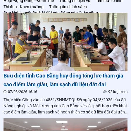
Hoạt Động Đảng - Đoàn Thể
Thông tin dịch vụ
Tem bưu chính
Thi đua - Khen thưởng
Thông tin chính sách
Đưa Nghị quyết Đại hội XIV của Đảng vào Cuộc sống
hoạt động ngành
Bưu điện tỉnh Cao Bằng huy động tổng lực tham gia
cao điểm làm giàu, làm sạch dữ liệu đất đai
07/08/2026 16:16
92 lượt xem
Thực hiện Công văn số 4881/SNNMT-QLĐĐ ngày 04/8/2026 của Sở
Nông nghiệp và Môi trường tỉnh Cao Bằng về việc phối hợp triển khai
cao điểm làm giàu, làm sạch và hoàn thiện cơ sở dữ liệu đất đai trên
địa bàn tỉnh, Bưu điện tỉnh Cao Bằng đã huy động cán bộ, người lao
động tham gia hỗ trợ tại các xã theo kế hoạch của tỉnh.