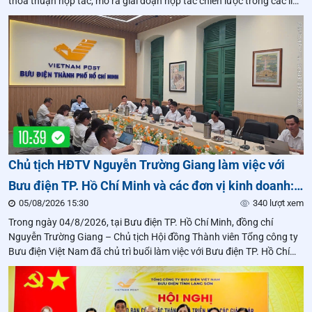
thỏa thuận hợp tác, mở ra giai đoạn hợp tác chiến lược trong các lĩnh
vực logistics thông minh, khoa học công nghệ, đổi mới sáng tạo và
phát triển nguồn nhân lực.
Chủ tịch HĐTV Nguyễn Trường Giang làm việc với
Bưu điện TP. Hồ Chí Minh và các đơn vị kinh doanh:
05/08/2026 15:30
340 lượt xem
Quyết liệt tháo gỡ điểm nghẽn, tạo bứt phá trong 5
Trong ngày 04/8/2026, tại Bưu điện TP. Hồ Chí Minh, đồng chí
tháng cuối năm
Nguyễn Trường Giang – Chủ tịch Hội đồng Thành viên Tổng công ty
Bưu điện Việt Nam đã chủ trì buổi làm việc với Bưu điện TP. Hồ Chí
Minh và các Bưu điện Trung tâm trên địa bàn nhằm đánh giá tình
hình