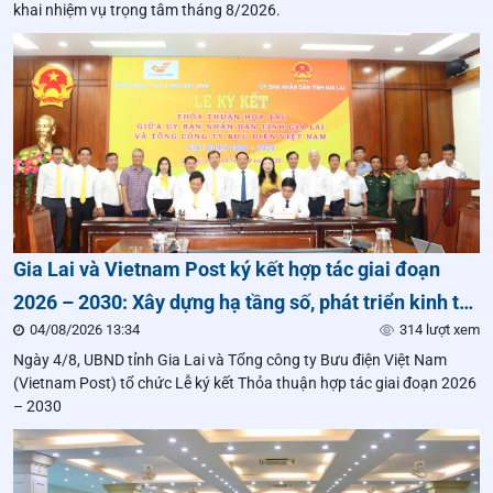
khai nhiệm vụ trọng tâm tháng 8/2026.
Gia Lai và Vietnam Post ký kết hợp tác giai đoạn
2026 – 2030: Xây dựng hạ tầng số, phát triển kinh tế
04/08/2026 13:34
314 lượt xem
số và nâng cao chất lượng phục vụ người dân
Ngày 4/8, UBND tỉnh Gia Lai và Tổng công ty Bưu điện Việt Nam
(Vietnam Post) tổ chức Lễ ký kết Thỏa thuận hợp tác giai đoạn 2026
– 2030