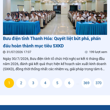
Bưu điện tỉnh Thanh Hóa: Quyết liệt bứt phá, phấn
đấu hoàn thành mục tiêu SXKD
31/07/2026 17:07
199 lượt xem
Ngày 30/7/2026, Bưu điện tỉnh tổ chức Hội nghị sơ kết 6 tháng đầu
năm 2026, đánh giá kết quả thực hiện kế hoạch sản xuất kinh doanh
(SXKD), đồng thời thống nhất các nhiệm vụ, giải pháp trọng tâm 6
tháng cuối năm. Với tinh thần chủ động, quyết liệt và phát huy sức
mạnh tập thể,
1
2
3
4
5
6
...
369
370