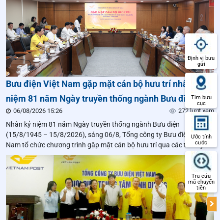
Định vị bưu
gửi
Bưu điện Việt Nam gặp mặt cán bộ hưu trí nhân kỷ
niệm 81 năm Ngày truyền thống ngành Bưu điện
Tìm bưu
cục
06/08/2026 15:26
272 lượt xem
Nhân kỷ niệm 81 năm Ngày truyền thống ngành Bưu điện
(15/8/1945 – 15/8/2026), sáng 06/8, Tổng công ty Bưu điện Việt
Ước tính
cước
Nam tổ chức chương trình gặp mặt cán bộ hưu trí qua các thời kỳ.
Đây là hoạt động thường niên mang ý nghĩa tri ân sâu sắc đối với
những thế hệ cán bộ đã đặt
Tra cứu
mã chuyển
tiền