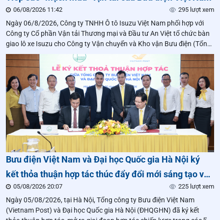
06/08/2026 11:42
295 lượt xem
Ngày 06/8/2026, Công ty TNHH Ô tô Isuzu Việt Nam phối hợp với
Công ty Cổ phần Vận tải Thương mại và Đầu tư An Việt tổ chức bàn
giao lô xe Isuzu cho Công ty Vận chuyển và Kho vận Bưu điện (Tổng
công ty Bưu điện Việt Nam).
Bưu điện Việt Nam và Đại học Quốc gia Hà Nội ký
kết thỏa thuận hợp tác thúc đẩy đổi mới sáng tạo và
05/08/2026 20:07
225 lượt xem
logistics thông minh
Ngày 05/08/2026, tại Hà Nội, Tổng công ty Bưu điện Việt Nam
(Vietnam Post) và Đại học Quốc gia Hà Nội (ĐHQGHN) đã ký kết