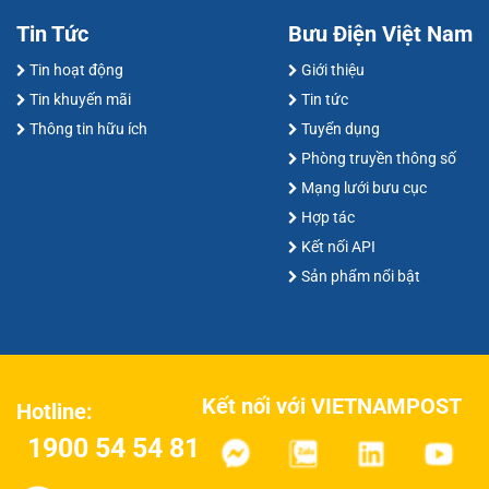
Tin Tức
Bưu Điện Việt Nam
Tin hoạt động
Giới thiệu
Tin khuyến mãi
Tin tức
Thông tin hữu ích
Tuyển dụng
Phòng truyền thông số
Mạng lưới bưu cục
Hợp tác
Kết nối API
Sản phẩm nổi bật
Kết nối với VIETNAMPOST
Hotline:
1900 54 54 81