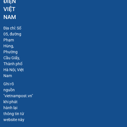
ĐIỆN
VIỆT
NAM
Địa chỉ: Số
05, đường
Phạm
Hùng,
Phường
Cầu Giấy,
Thành phố
Hà Nội, Việt
Nam
Ghi rõ
nguồn
"vietnampost.vn"
khi phát
hành lại
thông tin từ
website này