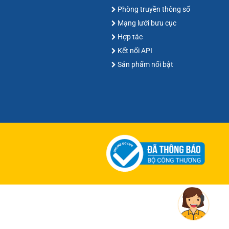
Phòng truyền thông số
Mạng lưới bưu cục
Hợp tác
Kết nối API
Sản phẩm nổi bật