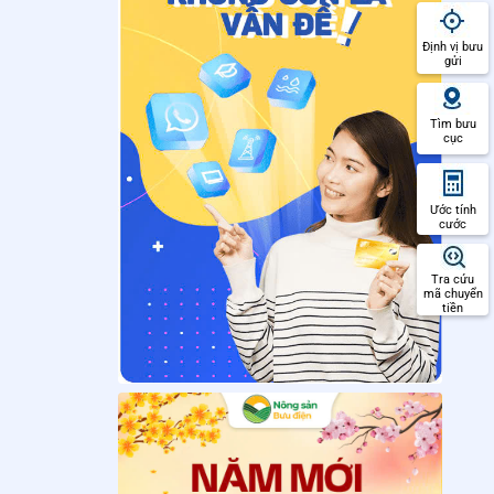
Định vị bưu
gửi
Tìm bưu
cục
Ước tính
cước
Tra cứu
mã chuyển
tiền