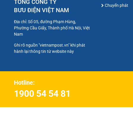
TỔNG CÔNG TY
Chuyển phát
BƯU ĐIỆN VIỆT NAM
Địa chỉ: Số 05, đường Phạm Hùng,
Phường Cầu Giấy, Thành phố Hà Nội, Việt
Nam
Ghi rõ nguồn "vietnampost.vn" khi phát
hành lại thông tin từ website này
Hotline:
1900 54 54 81