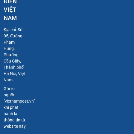
ĐIỆN
VIỆT
NAM
Địa chỉ: Số
05, đường
Phạm
Hùng,
Phường
Cầu Giấy,
Thành phố
Hà Nội, Việt
Nam
Ghi rõ
nguồn
"vietnampost.vn"
khi phát
hành lại
thông tin từ
website này