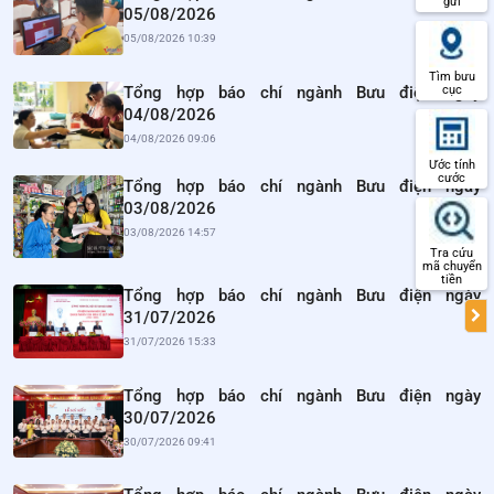
gửi
05/08/2026
05/08/2026 10:39
Tìm bưu
Tổng hợp báo chí ngành Bưu điện ngày
cục
04/08/2026
04/08/2026 09:06
Ước tính
cước
Tổng hợp báo chí ngành Bưu điện ngày
03/08/2026
03/08/2026 14:57
Tra cứu
mã chuyển
tiền
Tổng hợp báo chí ngành Bưu điện ngày
31/07/2026
31/07/2026 15:33
Tổng hợp báo chí ngành Bưu điện ngày
30/07/2026
30/07/2026 09:41