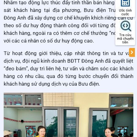
Nhằm tạo động lực thúc đẩy tinh thần bán hàng và bám
sát khách hàng tại địa phương, Bưu điện Trung tâm
Ước tính
cước
Đông Anh đã xây dựng cơ chế khuyến khích riêng căn cứ
theo số dư huy động thành công đối với từng đối tượng
khách hàng, ngoài ra có thêm cơ chế thưởng “nóng” đối
Tra cứu
mã chuyển
với các cá nhân có số dư huy động cao.
tiền
Từ hoạt động giới thiệu, cập nhật thông tin và tư vấn
dịch vụ, đội ngũ kinh doanh BĐTT Đông Anh đã quyết liệt
“đeo bám”, duy trì liên hệ, tư vấn và chăm sóc các khách
hàng có nhu cầu, qua đó từng bước chuyển đổi thành
khách hàng sử dụng dịch vụ của Bưu điện.