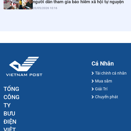
người dân tham gia bảo hiểm xã hội tự nguyện
20/05/2026 10:16
Cá Nhân
Tài chính cá nhân
Mua sắm
TỔNG
Giải Trí
CÔNG
Chuyển phát
TY
BƯU
ĐIỆN
VIỆT