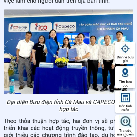
việc làm cho người dân trên địa bàn tỉnh.
Định vị bưu
gửi
Tìm bưu
cục
Đại diện Bưu điện tỉnh Cà Mau và CAPECO ký kết
Ước tính
hợp tác
cước
Theo thỏa thuận hợp tác, hai đơn vị sẽ phối hợp
triển khai các hoạt động truyền thông, tư vấn và
Tra cứu
giới thiệu các chương trình đào tạo, du học, việc
mã chuyển